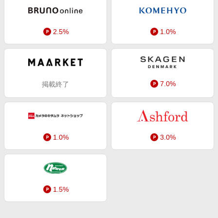
エンタメ
楽天サービス特集
スポーツ・アウトドア・ゴルフ
旅行特集
2.5%
1.0%
インテリア・寝具
わくわく夏特集
ペット・花・DIY・車
とことん買い物チャレンジ
旅行・レジャー・ホテル予約
Apple公式サイト×楽天カード分割払い
7.0%
掲載終了
生活・お役立ち
Qoo10メガポ
金融・マネー・保険
Samsung ボーナスキャンペーン
デジタルコンテンツ
週末の高還元 夏の長期版
ビジネス・その他サービス
1.0%
3.0%
1.5%