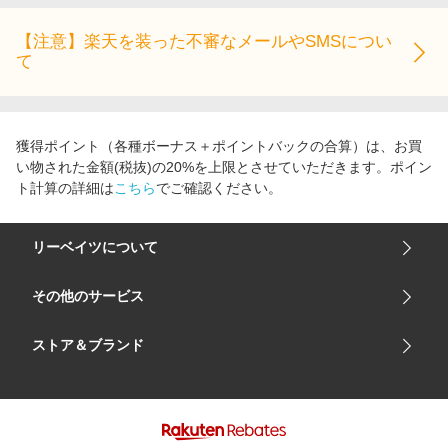
【注意】楽天を装った不審なメールやSMSについ
て
獲得ポイント（各種ボーナス＋ポイントバックの合算）は、お買
い物された金額(税抜)の20%を上限とさせていただきます。ポイン
ト計算の詳細は
こちら
でご確認ください。
リーベイツについて
会社概要
その他のサービス
ご利用ガイド
楽天市場
ストア＆ブランド
サイトマップ
楽天モバイル
ユニクロオンラインストア
リーベイツ 公式アプリ
GU（ジーユー）
リーベイツ ポイントアシスト