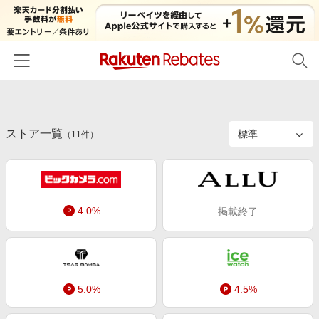
ホーム
ストア一覧
カテゴリー一覧
（
11
件）
百貨店・総合ECモール
イベント一覧
ファッション・インナー・小物
リーベイツ注目ストア
ヘルプ
食品・スイーツ・お酒
4.0%
掲載終了
初回購入者限定特典
友達紹介
日用品・キッチン用品
対象ストア新規限定特典
コスメ・健康・医薬品
楽天IDでログイン/会員登録
新着ストアのご紹介
キッズ・ベビー用品
電子書籍特集
5.0%
4.5%
家電・PC・スマホ・カメラ
楽天ペイ導入ストア