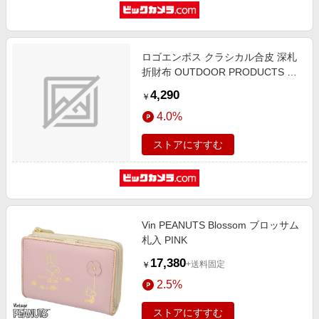
ロゴエンボス クラシカル合皮 深札
折財布 OUTDOOR PRODUCTS ネ
イビー 22469163
4,290
￥
4.0%
ストアにすすむ
Vin PEANUTS Blossom ブロッサム
札入 PINK
17,380
+送料固定
￥
2.5%
ストアにすすむ