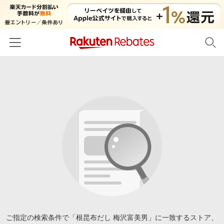
ホーム
カテゴリー一覧
百貨店・総合ECモール
イベント一覧
ファッション・インナー・小物
リーベイツ注目ストア
ヘルプ
食品・スイーツ・お酒
初回購入者限定特典
友達紹介
日用品・キッチン用品
対象ストア新規限定特典
コスメ・健康・医薬品
楽天IDでログイン/会員登録
新着ストアのご紹介
キッズ・ベビー用品
電子書籍特集
家電・PC・スマホ・カメラ
ご指定の検索条件で「根昆布だし 梅沢富美男」に一致するストア、
楽天ペイ導入ストア