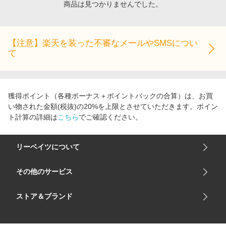
商品は見つかりませんでした。
エンタメ
楽天サービス特集
スポーツ・アウトドア・ゴルフ
旅行特集
インテリア・寝具
【注意】楽天を装った不審なメールやSMSについ
わくわく夏特集
て
ペット・花・DIY・車
50万ポイント山分けキャンペーン
旅行・レジャー・ホテル予約
とことん買い物チャレンジ
生活・お役立ち
Apple公式サイト×楽天カード分割払い
獲得ポイント（各種ボーナス＋ポイントバックの合算）は、お買
金融・マネー・保険
い物された金額(税抜)の20%を上限とさせていただきます。ポイン
Samsung ボーナスキャンペーン
ト計算の詳細は
こちら
でご確認ください。
デジタルコンテンツ
週末の高還元 夏の長期版
ビジネス・その他サービス
リーベイツについて
会社概要
その他のサービス
ご利用ガイド
楽天市場
ストア＆ブランド
サイトマップ
楽天モバイル
ユニクロオンラインストア
リーベイツ 公式アプリ