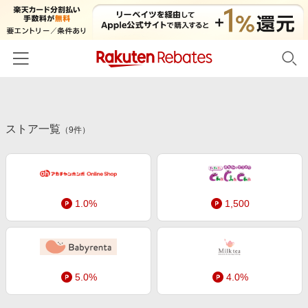
ホーム
ストア一覧
カテゴリー一覧
（
9
件）
百貨店・総合ECモール
イベント一覧
ファッション・インナー・小物
リーベイツ注目ストア
ヘルプ
食品・スイーツ・お酒
1.0%
1,500
初回購入者限定特典
友達紹介
日用品・キッチン用品
対象ストア新規限定特典
コスメ・健康・医薬品
楽天IDでログイン/会員登録
新着ストアのご紹介
キッズ・ベビー用品
5.0%
4.0%
電子書籍特集
家電・PC・スマホ・カメラ
楽天ペイ導入ストア