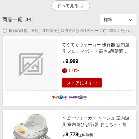
エンタメ
すべて見る
楽天サービス特集
スポーツ・アウトドア・ゴルフ
旅行特集
商品一覧
5,000
4.0%
（
4
件）
インテリア・寝具
わくわく夏特集
最新の価格、送料、在庫状況と決済方法は遷移先ページでご確認ください。
ペット・花・DIY・車
50万ポイント山分けキャンペーン
旅行・レジャー・ホテル予約
てくてくウォーカー 歩行器 室内遊
とことん買い物チャレンジ
具 メロディボード 高さ5段階調整
5.0%
2.0%
生活・お役立ち
歩き始め 7カ月～15カ月頃対応
Apple公式サイト×楽天カード分割払い
9,999
￥
金融・マネー・保険
Samsung ボーナスキャンペーン
1.0%
デジタルコンテンツ
週末の高還元 夏の長期版
ストアにすすむ
ビジネス・その他サービス
1.0%
ベビーウォーカー ベージュ 室内遊
具 室内遊び 歩行器 おもちゃ・遊
具・乗用玩具・三輪車 室内遊具・
8,778
送料無料
￥
乗用玩具・三輪車 歩行器・室内遊