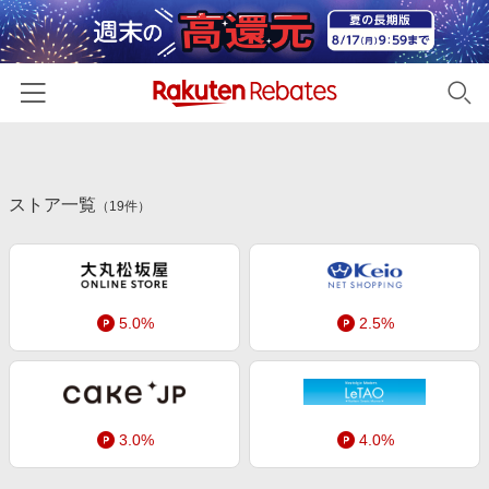
ホーム
ストア一覧
カテゴリー一覧
（
19
件）
百貨店・総合ECモール
イベント一覧
ファッション・インナー・小物
リーベイツ注目ストア
ヘルプ
食品・スイーツ・お酒
5.0%
2.5%
初回購入者限定特典
友達紹介
日用品・キッチン用品
対象ストア新規限定特典
コスメ・健康・医薬品
楽天IDでログイン/会員登録
新着ストアのご紹介
キッズ・ベビー用品
3.0%
4.0%
電子書籍特集
家電・PC・スマホ・カメラ
楽天ペイ導入ストア