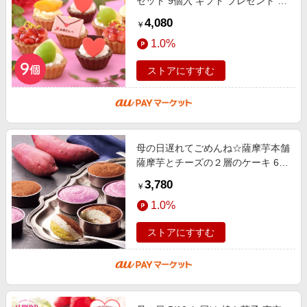
セット 9個入 ギフト プレゼント 冷
凍 ケーキ スイーツ 期間限定 かわ
4,080
￥
いい おしゃれ 産地直送 花 カーネ
1.0%
ストアにすすむ
母の日遅れてごめんね☆薩摩芋本舗
薩摩芋とチーズの２層のケーキ 6個
お菓子、ブランド、送料無料、おい
3,780
￥
しい、しっとり、スイートポ
1.0%
ストアにすすむ