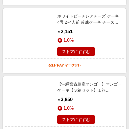
ホワイトピーチレアチーズ ケーキ
4号 2~4人前 冷凍ケーキ チーズケ
ーキ クリスマス バレンタイン 記念
2,151
￥
日 母の日 女子会 誕生日 贈り物
1.0%
ストアにすすむ
【沖縄宮古島産マンゴー】マンゴー
ケーキ【３箱セット】１箱
（308g）お土産 パウンドケーキ 焼
3,850
￥
き菓子｜母の日 プレゼント ギフト
1.0%
ストアにすすむ