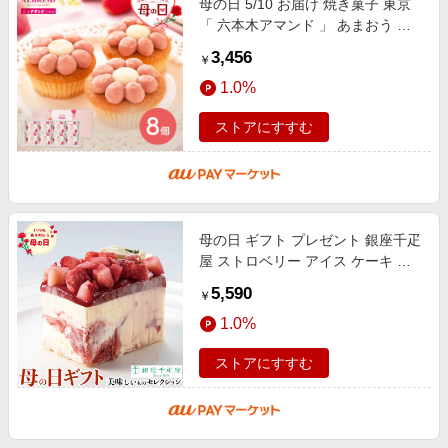
母の日 5/10 お届け 焼き菓子 東京
「 六本木アマンド 」 あまおう 苺
フラワー ケーキ 8個 洋菓子 カップ
3,456
￥
ケーキ プチケーキ フラワーケ
1.0%
ストアにすすむ
母の日 ギフト プレゼント 銀座千疋
屋 ストロベリー アイス ケーキ ｜
ケーキサイズ、110mm四方｜お届
5,590
￥
け期間【5月8日〜5月10日】 グル
1.0%
メ
ストアにすすむ