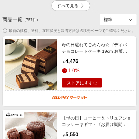
エンタメ
すべて見る
楽天サービス特集
スポーツ・アウトドア・ゴルフ
旅行特集
商品一覧
5.0%
4.0%
（
757
件）
インテリア・寝具
わくわく夏特集
最新の価格、送料、在庫状況と決済方法は遷移先ページでご確認ください。
ペット・花・DIY・車
とことん買い物チャレンジ
旅行・レジャー・ホテル予約
母の日遅れてごめんね☆ゴディバ
Apple公式サイト×楽天カード分割払い
チョコレートケーキ 19cm お菓
4.5%
2.5%
生活・お役立ち
子、送料無料、人気、メッセージー
Qoo10メガポ
4,476
￥
カード、ブランド、ショコラ、濃
金融・マネー・保険
Samsung ボーナスキャンペーン
1.0%
厚、
デジタルコンテンツ
週末の高還元 夏の長期版
ストアにすすむ
ビジネス・その他サービス
4.5%
【母の日】コーヒー＆トリュフショ
コラケーキギフト《お届け期間：
5/12~5/14》 母の日 プレゼント 春
5,550
￥
夏ギフト 詰め合わせ お土産 お歳暮