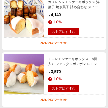
カヌレ＆レモンケーキボックス 洋
菓子 焼き菓子 詰め合わせ スイーツ
お取り寄せ フェッタンボンボン 洋
4,140
￥
菓子 父の日 母の日 お中元 お歳
1.0%
ストアにすすむ
ミニレモンケーキボックス（8個
入） フェッタンボンボン レモンケ
ーキ 焼き菓子 スイーツ 洋菓子 甘
3,570
￥
酸っぱい 父の日 母の日 お中元 お
1.0%
歳
ストアにすすむ