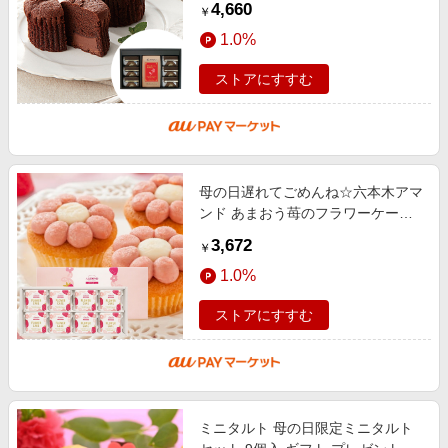
4,660
￥
夏ギフト 詰め合わせ お土産 お歳暮
1.0%
ストアにすすむ
母の日遅れてごめんね☆六本木アマ
ンド あまおう苺のフラワーケーキ
（８個） お菓子、スイーツ、限
3,672
￥
定、季節もの、おかあさんありがと
1.0%
う
ストアにすすむ
ミニタルト 母の日限定ミニタルト