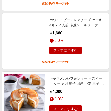
ホワイトピーチレアチーズ ケーキ
4号 2~4人前 冷凍ケーキ チーズケ
ーキ クリスマス バレンタイン 記念
1,660
￥
日 母の日 女子会 誕生日 贈り物
1.0%
ストアにすすむ
キャラメルシフォンケーキ スイー
ツ ケーキ 洋菓子 国産 小麦 玉子 滋
賀 カフェ おやつ ティータイム 母
4,000
￥
の日 父の日 中元 歳暮 プレゼン
1.0%
ストアにすすむ