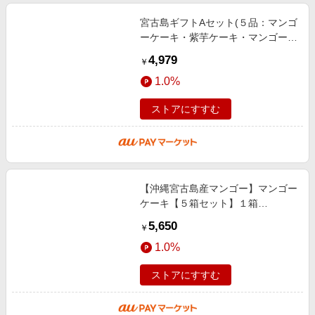
宮古島ギフトAセット(５品：マンゴ
ーケーキ・紫芋ケーキ・マンゴージ
ャム・ドラゴンジャム・月餅)【送
4,979
￥
料無料】お菓子の詰め合わせ 母の
1.0%
日
ストアにすすむ
【沖縄宮古島産マンゴー】マンゴー
ケーキ【５箱セット】１箱
（308g）お土産 パウンドケーキ 焼
5,650
￥
き菓子｜母の日 プレゼント ギフト
1.0%
ストアにすすむ