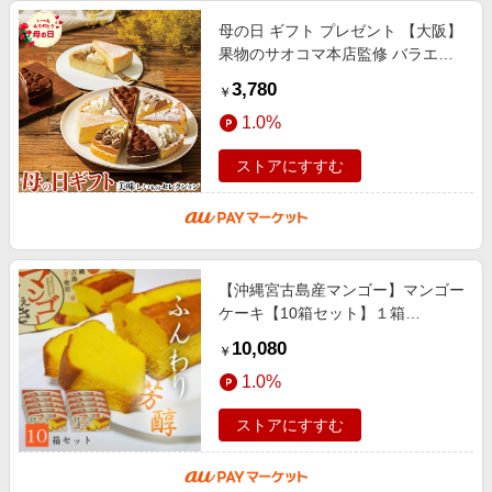
母の日 ギフト プレゼント 【大阪】
果物のサオコマ本店監修 バラエテ
ィ ケーキ セット ｜チーズスフレ、
3,780
￥
ココアチョコ、モンブラン、レア
1.0%
ストアにすすむ
【沖縄宮古島産マンゴー】マンゴー
ケーキ【10箱セット】１箱
（308g）お土産 パウンドケーキ 焼
10,080
￥
き菓子｜母の日 プレゼント ギフト
1.0%
ストアにすすむ