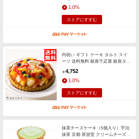
返し 結婚内祝い 出産内祝い 御
1.0%
ストアにすすむ
内祝い ギフト ケーキ タルト スイ
ーツ 送料無料 銀座千疋屋 銀座タル
ト（フルーツ） / 母の日 内祝い お
4,752
￥
返し 結婚内祝い 出産内祝い 御
1.0%
ストアにすすむ
抹茶チーズケーキ（5個入り）宇治
抹茶 京都 茶游堂 クリームチーズ