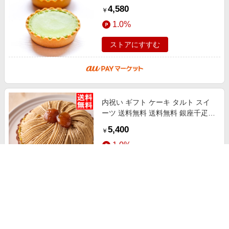
クッキー タルト 父の日 母の日 お
4,580
￥
中元 お歳暮 ギフト プレゼント 御
1.0%
ストアにすすむ
内祝い ギフト ケーキ タルト スイ
ーツ 送料無料 送料無料 銀座千疋屋
銀座タルト（モンブラン） / 母の日
5,400
￥
内祝い お返し ケーキ タルト
1.0%
ストアにすすむ
GOKAN（五感）檸檬燦(れもんさ