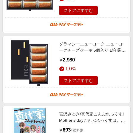
ストアにすすむ
グラマシーニューヨーク ニューヨ
ークチーズケーキ 5個入り 1箱 袋付
き お菓子 洋菓子 チーズケーキ 母
2,980
￥
の日 父の日 プレゼント お祝い お
1.0%
ストアにすすむ
宮沢みゆき/真代家こんぷれっくす!
Mother's dayこんぷれっくすは、ケ
ーキをめぐる! 小学館ジュニア文庫
693
+送料別
￥
[9784092307254]