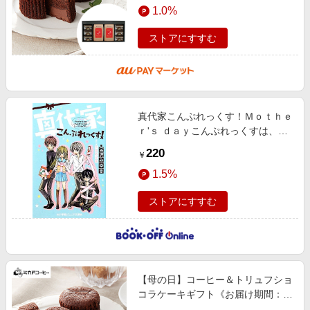
1.0%
ストアにすすむ
真代家こんぷれっくす！Ｍｏｔｈｅ
ｒ'ｓ ｄａｙこんぷれっくすは、ケ
ーキをめぐる！小学館ジュニア文庫
220
￥
1.5%
ストアにすすむ
【母の日】コーヒー＆トリュフショ
コラケーキギフト《お届け期間：
5/12~5/14》 母の日 プレゼント 春