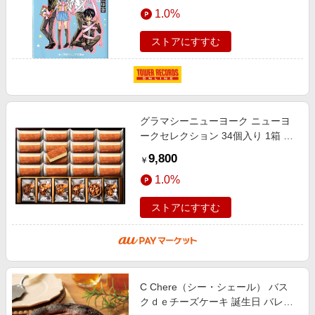
1.0%
ストアにすすむ
グラマシーニューヨーク ニューヨ
ークセレクション 34個入り 1箱 袋
付き お菓子 洋菓子 チーズケーキ
9,800
￥
母の日 父の日 プレゼント お祝い
1.0%
ストアにすすむ
C Chere（シー・シェール） バス
クｄｅチーズケーキ 誕生日 バレン