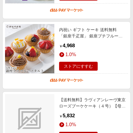
内祝い ギフト ケーキ 送料無料
「銀座千疋屋」 銀座プチフルーツ
タルト(PGS-327) / 母の日 内祝い
4,968
￥
お返し 御返し スイーツ フルーツケ
1.0%
ー
ストアにすすむ
【送料無料】ラヴィアンレーヴ東京
ローズブーケケーキ（４号）【母の
日2023】【ギフト】【同梱不可】
5,832
￥
1.0%