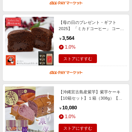
【母の日のプレゼント・ギフト
2025】 「ミカドコーヒー」 コーヒ
ー＆トリュフショコラケーキギフト
3,564
￥
［送料無料］
1.0%
ストアにすすむ
【沖縄宮古島産紫芋】紫芋ケーキ
【10箱セット】１箱（308g）【送
料無料】お土産 パウンドケーキ 焼
10,080
￥
き菓子｜母の日 プレゼント ギフト
1.0%
ストアにすすむ