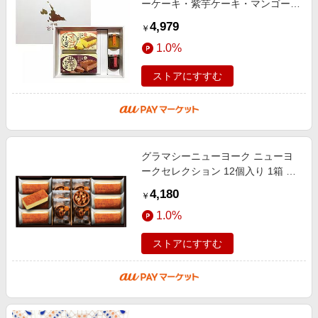
ーケーキ・紫芋ケーキ・マンゴージ
ャム・ドラゴンジャム)【送料無
4,979
￥
料】お菓子の詰め合わせ 母の日 プ
1.0%
レ
ストアにすすむ
グラマシーニューヨーク ニューヨ
ークセレクション 12個入り 1箱 袋
付き お菓子 洋菓子 チーズケーキ
4,180
￥
母の日 父の日 プレゼント お祝い
1.0%
ストアにすすむ