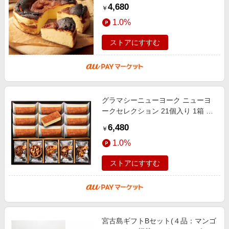
タイン 父の日 母の日 お中元 お歳
4,680
￥
暮 ギフト 2024冬ギフト
1.0%
ストアにすすむ
グラマシーニューヨーク ニューヨ
ークセレクション 21個入り 1箱 袋
付き お菓子 洋菓子 チーズケーキ
6,480
￥
母の日 父の日 プレゼント お祝い
1.0%
ストアにすすむ
宮古島ギフトBセット(４品：マンゴ