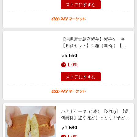
ストアにすすむ
【沖縄宮古島産紫芋】紫芋ケーキ
【５箱セット】１箱（308g）【送
料無料】お土産 パウンドケーキ 焼
5,650
￥
き菓子｜母の日 プレゼント ギフト
1.0%
ストアにすすむ
バナナケーキ（1本）【220g】【送
料無料】驚くほどしっとり！子ども
から大人まで大人気 パウンドケー
1,580
￥
キ 沖縄特産品 お土産 母の日 プレ
1.0%