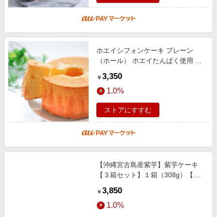
ホエイシフォンケーキ プレーン
（ホール） ホエイたんぱく使用 国
産卵 小麦粉 砂糖 サラダ油 バニラ
3,350
￥
安心 父の日 母の日 お中元 お歳暮
1.0%
ストアにすすむ
【沖縄宮古島産紫芋】紫芋ケーキ
【３箱セット】１箱（308g）【送
料無料】お土産 パウンドケーキ 焼
3,850
￥
き菓子｜母の日 プレゼント ギフト
1.0%