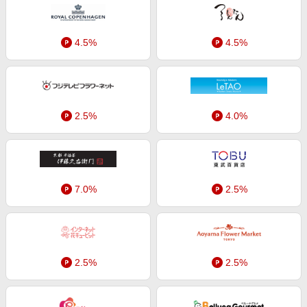
エンタメ
楽天サービス特集
スポーツ・アウトドア・ゴルフ
旅行特集
4.5%
4.5%
インテリア・寝具
わくわく夏特集
ペット・花・DIY・車
とことん買い物チャレンジ
旅行・レジャー・ホテル予約
Apple公式サイト×楽天カード分割払い
2.5%
4.0%
生活・お役立ち
Qoo10メガポ
金融・マネー・保険
Samsung ボーナスキャンペーン
デジタルコンテンツ
週末の高還元 夏の長期版
ビジネス・その他サービス
7.0%
2.5%
2.5%
2.5%