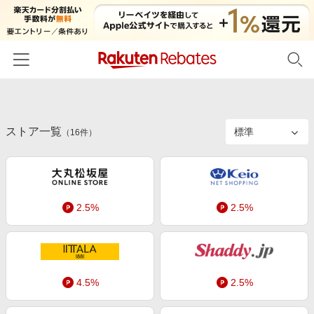
ホーム
ストア一覧
カテゴリー一覧
（
16
件）
百貨店・総合ECモール
イベント一覧
ファッション・インナー・小物
リーベイツ注目ストア
ヘルプ
食品・スイーツ・お酒
2.5%
2.5%
初回購入者限定特典
友達紹介
日用品・キッチン用品
対象ストア新規限定特典
コスメ・健康・医薬品
楽天IDでログイン/会員登録
新着ストアのご紹介
キッズ・ベビー用品
4.5%
2.5%
電子書籍特集
家電・PC・スマホ・カメラ
楽天ペイ導入ストア