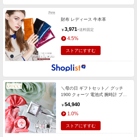
財布 レディース 牛本革
3,971
+送料固定
￥
4.5%
ストアにすすむ
＼母の日 ギフトセット／ グッチ
1900 クォーツ 電池式 腕時計 ブラ
ンド レディース GUCCI アナログ
54,940
￥
スイス製 選べるモデル 高級 おしゃ
1.0%
ストアにすすむ