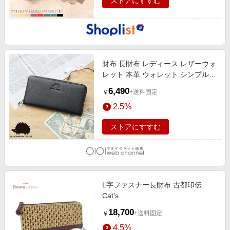
ストアにすすむ
財布 長財布 レディース レザーウォ
レット 本革 ウォレット シンプル
型押し 無地 ファスナー ブラック
6,490
+送料固定
￥
2.5%
ストアにすすむ
L字ファスナー長財布 古都印伝
Cat's
18,700
+送料固定
￥
4.5%