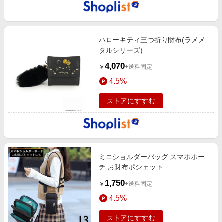
ハローキティ三つ折り財布(ラメメ
タルシリーズ)
4,070
+送料固定
￥
4.5%
ストアにすすむ
ミニショルダーバッグ スマホポー
チ お財布ポシェット
1,750
+送料固定
￥
4.5%
ストアにすすむ