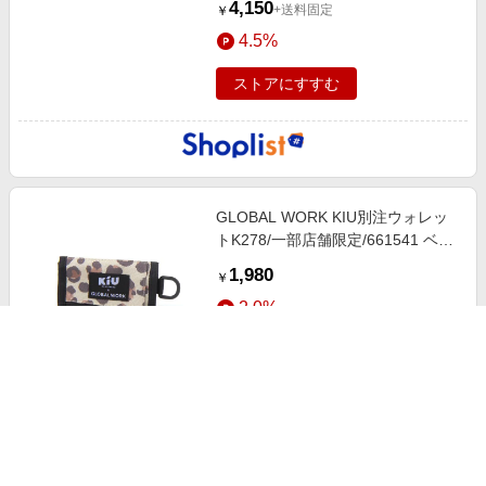
4,150
+送料固定
￥
4.5%
ストアにすすむ
GLOBAL WORK KIU別注ウォレッ
トK278/一部店舗限定/661541 ベー
ジュ ウィメンズグッズ グローバル
1,980
￥
ワーク 661541 and ST アンドエス
2.0%
ティ（旧ドットエスティ）
ストアにすすむ
GLOBAL WORK KIU別注ウォレッ