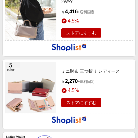
2WAY
4,416
+送料固定
￥
4.5%
ストアにすすむ
ミニ財布 三つ折り レディース
2,270
+送料固定
￥
4.5%
ストアにすすむ