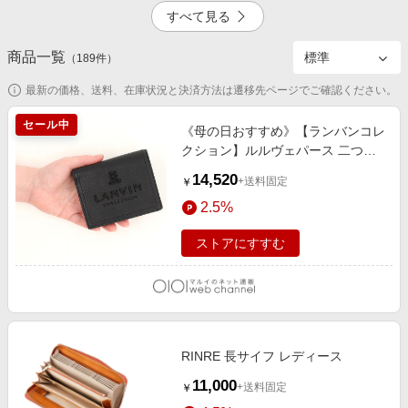
エンタメ
すべて見る
楽天サービス特集
スポーツ・アウトドア・ゴルフ
旅行特集
商品一覧
4.5%
2.5%
（
189
件）
インテリア・寝具
わくわく夏特集
最新の価格、送料、在庫状況と決済方法は遷移先ページでご確認ください。
ペット・花・DIY・車
とことん買い物チャレンジ
セール中
旅行・レジャー・ホテル予約
《母の日おすすめ》【ランバンコレ
Apple公式サイト×楽天カード分割払い
クション】ルルヴェパース 二つ折
4.5%
4.5%
生活・お役立ち
りBOX財布 ブラック
Qoo10メガポ
14,520
+送料固定
￥
金融・マネー・保険
Samsung ボーナスキャンペーン
2.5%
デジタルコンテンツ
週末の高還元 夏の長期版
ストアにすすむ
ビジネス・その他サービス
4.5%
RINRE 長サイフ レディース
11,000
+送料固定
￥