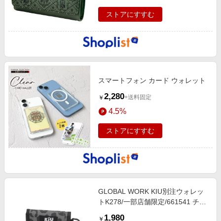
ストアにすすむ
スマートフォン カード ウォレット
2,280
+送料固定
￥
4.5%
ストアにすすむ
GLOBAL WORK KIU別注ウォレッ
トK278/一部店舗限定/661541 チャ
コールグレー ウィメンズグッズ グ
1,980
￥