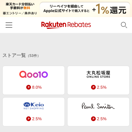
ホーム
ストア一覧
カテゴリー一覧
（
53
件）
百貨店・総合ECモール
イベント一覧
ファッション・インナー・小物
リーベイツ注目ストア
ヘルプ
食品・スイーツ・お酒
8.0%
2.5%
初回購入者限定特典
友達紹介
日用品・キッチン用品
対象ストア新規限定特典
コスメ・健康・医薬品
楽天IDでログイン/会員登録
新着ストアのご紹介
キッズ・ベビー用品
2.5%
2.5%
電子書籍特集
家電・PC・スマホ・カメラ
楽天ペイ導入ストア