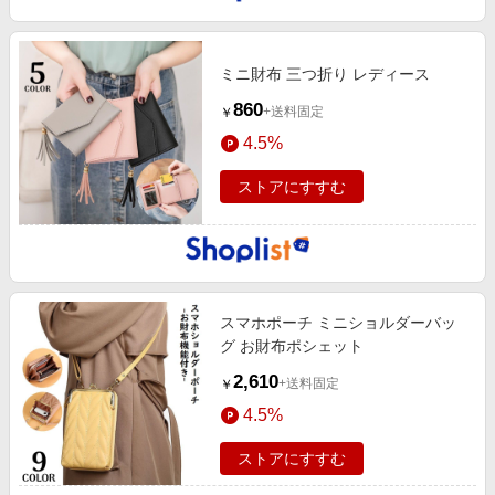
ミニ財布 三つ折り レディース
860
+送料固定
￥
4.5%
ストアにすすむ
スマホポーチ ミニショルダーバッ
グ お財布ポシェット
2,610
+送料固定
￥
4.5%
ストアにすすむ