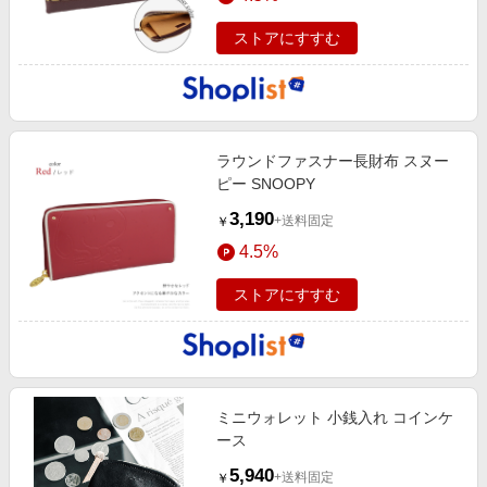
ストアにすすむ
ラウンドファスナー長財布 スヌー
ピー SNOOPY
3,190
+送料固定
￥
4.5%
ストアにすすむ
ミニウォレット 小銭入れ コインケ
ース
5,940
+送料固定
￥