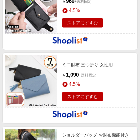
960
+送料固定
￥
4.5%
ストアにすすむ
ミニ財布 三つ折り 女性用
1,090
+送料固定
￥
4.5%
ストアにすすむ
ショルダーバッグ お財布機能付き