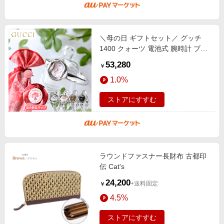
＼母の日 ギフトセット／ グッチ
1400 クォーツ 電池式 腕時計 ブラ
ンド レディース GUCCI アナログ
53,280
￥
スイス製 選べるモデル 高級 おしゃ
1.0%
ストアにすすむ
ラウンドファスナー長財布 古都印
伝 Cat's
24,200
+送料固定
￥
4.5%
ストアにすすむ