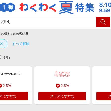
ショッピング
旅行
サ
 お供え
」の検索結果
すべて解除
覧
（
3
件）
2.5%
2.5%
アにすすむ
ストアにすすむ