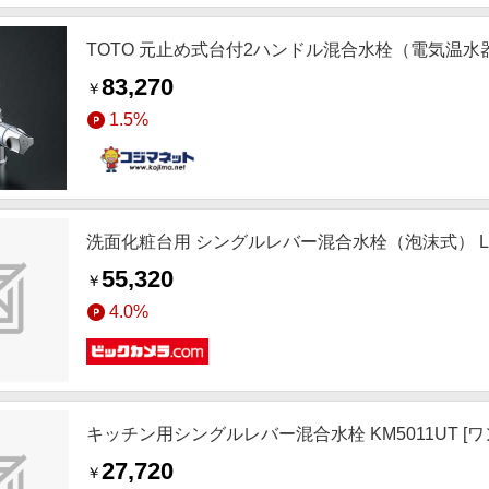
TOTO 元止め式台付2ハンドル混合水栓（電気温水器用）
83,270
￥
1.5%
洗面化粧台用 シングルレバー混合水栓（泡沫式） LF-
55,320
￥
4.0%
キッチン用シングルレバー混合水栓 KM5011UT [ワ
27,720
￥