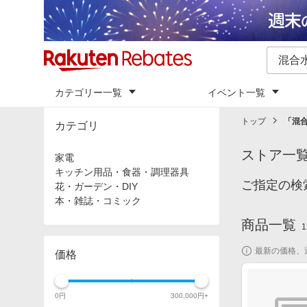
カテゴリー一覧
イベント一覧
トップ
「
混
カテゴリ
ストア一
家電
キッチン用品・食器・調理器具
ご指定の検
花・ガーデン・DIY
本・雑誌・コミック
商品一覧
1
最新の価格、
価格
0
円
300,000
円+