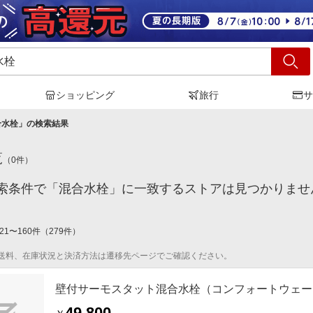
ショッピング
旅行
サ
合水栓
」の検索結果
覧
（
0
件）
索条件で「混合水栓」に一致するストアは見つかりませ
21
〜
160
件
（
279
件）
送料、在庫状況と決済方法は遷移先ページでご確認ください。
壁付サーモスタット混合水栓（コンフォートウェーブ1モ
49,800