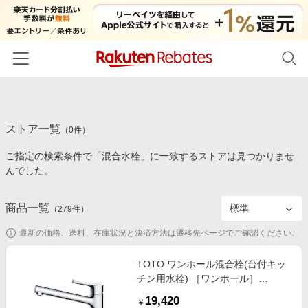
ホーム
ストア一覧
カテゴリー一覧
（
0
件）
ご指定の検索条件で「混合水栓」に一致するストアは見つかりませ
百貨店・総合ECモール
イベント一覧
んでした。
ファッション・インナー・小物
リーベイツ注目ストア
ヘルプ
食品・スイーツ・お酒
商品一覧
（
279
件）
初回購入者限定特典
友達紹介
日用品・キッチン用品
対象ストア新規限定特典
最新の価格、送料、在庫状況と決済方法は遷移先ページでご確認ください。
コスメ・健康・医薬品
楽天IDでログイン/会員登録
新着ストアのご紹介
TOTO ワンホール混合栓(台付キッ
キッズ・ベビー用品
チン用水栓) ［ワンホール］
電子書籍特集
TKY01302J
家電・PC・スマホ・カメラ
19,420
楽天ペイ導入ストア
￥