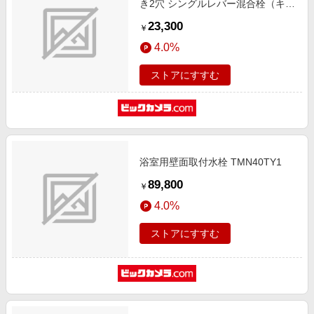
き2穴 シングルレバー混合栓（キッ
チン用） RJF-865Y [壁付タイプ]
23,300
￥
[壁付タイプ]
4.0%
ストアにすすむ
浴室用壁面取付水栓 TMN40TY1
89,800
￥
4.0%
ストアにすすむ