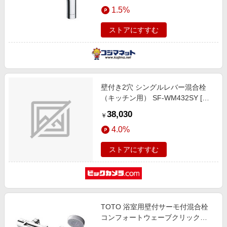
エンタメ
1.5%
楽天サービス特集
スポーツ・アウトドア・ゴルフ
旅行特集
ストアにすすむ
インテリア・寝具
わくわく夏特集
ペット・花・DIY・車
とことん買い物チャレンジ
旅行・レジャー・ホテル予約
Apple公式サイト×楽天カード分割払い
壁付き2穴 シングルレバー混合栓
生活・お役立ち
Qoo10メガポ
（キッチン用） SF-WM432SY [壁
金融・マネー・保険
付タイプ] [壁付タイプ]
Samsung ボーナスキャンペーン
38,030
￥
デジタルコンテンツ
週末の高還元 夏の長期版
4.0%
ビジネス・その他サービス
ストアにすすむ
TOTO 浴室用壁付サーモ付混合栓
コンフォートウェーブクリック