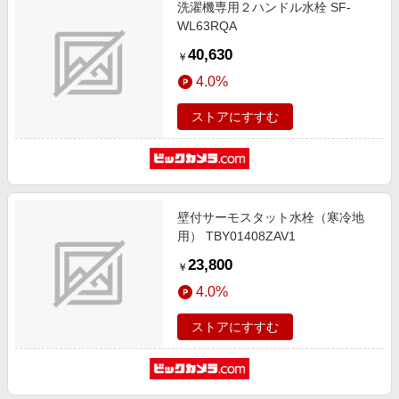
洗濯機専用２ハンドル水栓 SF-
WL63RQA
40,630
￥
4.0%
ストアにすすむ
壁付サーモスタット水栓（寒冷地
用） TBY01408ZAV1
23,800
￥
4.0%
ストアにすすむ