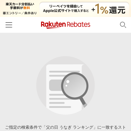
ホーム
カテゴリー一覧
百貨店・総合ECモール
イベント一覧
ファッション・インナー・小物
リーベイツ注目ストア
ヘルプ
食品・スイーツ・お酒
初回購入者限定特典
友達紹介
日用品・キッチン用品
対象ストア新規限定特典
コスメ・健康・医薬品
楽天IDでログイン/会員登録
新着ストアのご紹介
キッズ・ベビー用品
電子書籍特集
家電・PC・スマホ・カメラ
ご指定の検索条件で「父の日 うなぎ ランキング」に一致するスト
楽天ペイ導入ストア