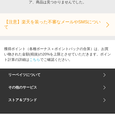
ア、商品は見つかりませんでした。
エンタメ
楽天サービス特集
スポーツ・アウトドア・ゴルフ
旅行特集
インテリア・寝具
【注意】楽天を装った不審なメールやSMSについ
わくわく夏特集
て
ペット・花・DIY・車
とことん買い物チャレンジ
旅行・レジャー・ホテル予約
Apple公式サイト×楽天カード分割払い
生活・お役立ち
Qoo10メガポ
獲得ポイント（各種ボーナス＋ポイントバックの合算）は、お買
金融・マネー・保険
い物された金額(税抜)の20%を上限とさせていただきます。ポイン
Samsung ボーナスキャンペーン
ト計算の詳細は
こちら
でご確認ください。
デジタルコンテンツ
週末の高還元 夏の長期版
ビジネス・その他サービス
リーベイツについて
会社概要
その他のサービス
ご利用ガイド
楽天市場
ストア＆ブランド
サイトマップ
楽天モバイル
ユニクロオンラインストア
リーベイツ 公式アプリ