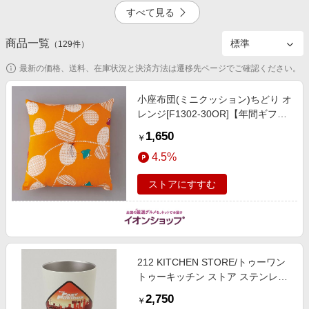
エンタメ
すべて見る
楽天サービス特集
スポーツ・アウトドア・ゴルフ
旅行特集
商品一覧
4.5%
（
129
件）
インテリア・寝具
わくわく夏特集
最新の価格、送料、在庫状況と決済方法は遷移先ページでご確認ください。
ペット・花・DIY・車
50万ポイント山分けキャンペーン
旅行・レジャー・ホテル予約
小座布団(ミニクッション)ちどり オ
とことん買い物チャレンジ
レンジ[F1302-30OR]【年間ギフ
生活・お役立ち
ト】 雑貨【季節の贈り物＆ご褒美
Apple公式サイト×楽天カード分割払い
1,650
￥
ギフト】
金融・マネー・保険
Samsung ボーナスキャンペーン
4.5%
デジタルコンテンツ
週末の高還元 夏の長期版
ストアにすすむ
ビジネス・その他サービス
212 KITCHEN STORE/トゥーワン
トゥーキッチン ストア ステンレス
タンブラー OR ＜ワイルド・スピ
2,750
￥
ード＞ その他 00(FREE)