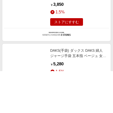
リーサイズ（男性用）総丈：
3,850
￥
23cm/FREE
1.5%
ストアにすすむ
DAKS(手袋) ダックス DAKS 婦人
ジャージ手袋 五本指 ベージュ 女性
用21-22cm/M
5,280
￥
1.5%
ストアにすすむ
mila schon(手袋) ミラショーン mila