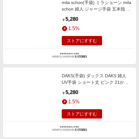
mila schon(手袋) ミラショーン mila
schon 婦人 ジャージ手袋 五本指 そ
の他系1 手囲い：21-22cm（女性用
5,280
￥
Mサイズ）総丈：24cm/M
1.5%
ストアにすすむ
DAKS(手袋) ダックス DAKS 婦人
UV手袋 ショート丈 ピンク 21から
22cm（婦人用Mサイズ）総丈
5,280
￥
25cm/M
1.5%
ストアにすすむ