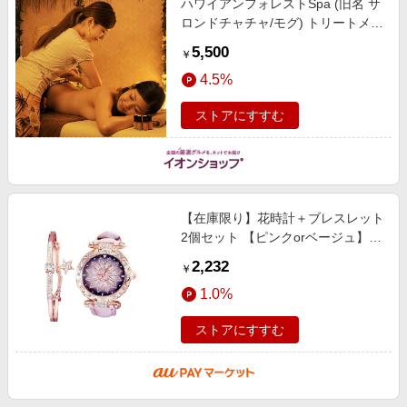
ハワイアンフォレストSpa (旧名 サ
ロンドチャチャ/モグ) トリートメン
ト1名【敬老の日】 カタログギフト
5,500
￥
【季節の贈り物＆ご褒美ギフト】
4.5%
ストアにすすむ
【在庫限り】花時計＋ブレスレット
2個セット 【ピンクorベージュ】
腕時計 時計 レディース 女性用 ク
2,232
￥
リスタル アクセサリー ゴールド
1.0%
ストアにすすむ