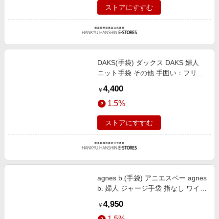
ストアにすすむ
DAKS(手袋) ダックス DAKS 婦人
ニット手袋 その他 手囲い：フリー
サイズ（女性用）総丈：
4,400
￥
23cm/FREE
1.5%
ストアにすすむ
agnes b.(手袋) アニエスベー agnes
b. 婦人 ジャージ手袋 指なし ワイン
手囲い：21-22cm（女性用Mサイ
4,950
￥
ズ）総丈：18cm/M
1.5%