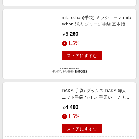
mila schon(手袋) ミラショーン mila
schon 婦人 ジャージ手袋 五本指 そ
の他 手囲い：21-22cm（女性用M
5,280
￥
サイズ）総丈：24cm/M
1.5%
ストアにすすむ
DAKS(手袋) ダックス DAKS 婦人
ニット手袋 ワイン 手囲い：フリー
サイズ（女性用）総丈：
4,400
￥
23cm/FREE
1.5%
ストアにすすむ