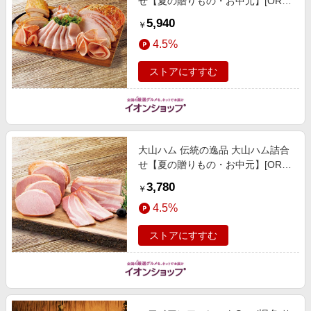
せ【夏の贈りもの・お中元】[OR-
30] 精肉・ハム・ローストビーフ
5,940
￥
4.5%
ストアにすすむ
大山ハム 伝統の逸品 大山ハム詰合
せ【夏の贈りもの・お中元】[OR-
24] 精肉・ハム・ローストビーフ
3,780
￥
4.5%
ストアにすすむ