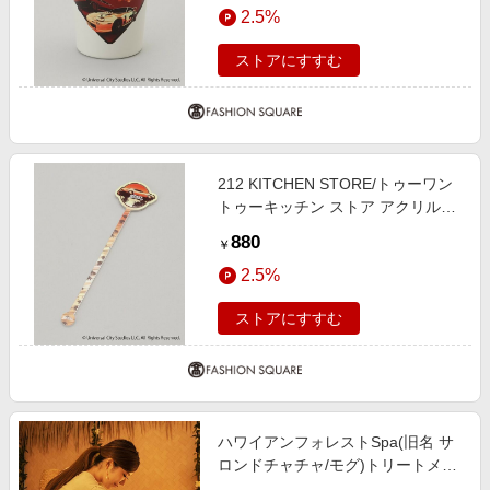
2.5%
ストアにすすむ
212 KITCHEN STORE/トゥーワン
トゥーキッチン ストア アクリルマ
ドラー OR ＜ワイルド・スピード
880
￥
＞ その他 00(FREE)
2.5%
ストアにすすむ
ハワイアンフォレストSpa(旧名 サ
ロンドチャチャ/モグ)トリートメン
ト1名【年間ギフト】 カタログギフ