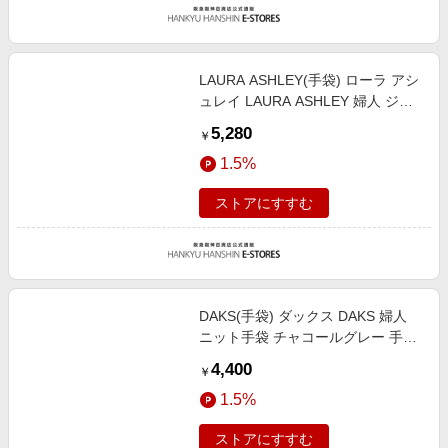
LAURA ASHLEY(手袋) ローラ アシ
ュレイ LAURA ASHLEY 婦人 ジャ
ージ手袋 指なし その他系1 手囲
5,280
￥
い：21-22cm（女性用Mサイズ）総
1.5%
丈：21cm/M
ストアにすすむ
DAKS(手袋) ダックス DAKS 婦人
ニット手袋 チャコールグレー 手囲
い：フリーサイズ（女性用）総丈：
4,400
￥
23cm/FREE
1.5%
ストアにすすむ