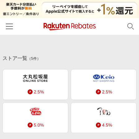
ホーム
ストア一覧
カテゴリー一覧
（
5
件）
百貨店・総合ECモール
イベント一覧
ファッション・インナー・小物
リーベイツ注目ストア
ヘルプ
食品・スイーツ・お酒
2.5%
2.5%
初回購入者限定特典
友達紹介
日用品・キッチン用品
対象ストア新規限定特典
コスメ・健康・医薬品
楽天IDでログイン/会員登録
新着ストアのご紹介
キッズ・ベビー用品
5.0%
4.5%
電子書籍特集
家電・PC・スマホ・カメラ
楽天ペイ導入ストア