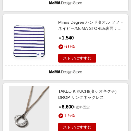
Minus Degree ハンドタオル ソフト
ネイビー/MoMA STORE//表面：コ
ットン（）、裏面：ポリエチレン
1,540
￥
（）／ポリエステル（）
6.0%
ストアにすすむ
TAKEO KIKUCHI(タケオキクチ)
DROP リングネックレス
6,600
+送料固定
￥
1.5%
ストアにすすむ