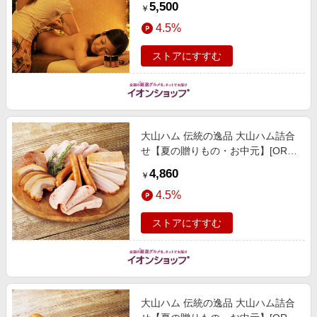
5,500
￥
ト【季節の贈り物＆ご褒美ギフト】
4.5%
ストアにすすむ
大山ハム 伝統の逸品 大山ハム詰合
せ【夏の贈りもの・お中元】[OR-
28] 精肉・ハム・ローストビーフ
4,860
￥
4.5%
ストアにすすむ
大山ハム 伝統の逸品 大山ハム詰合