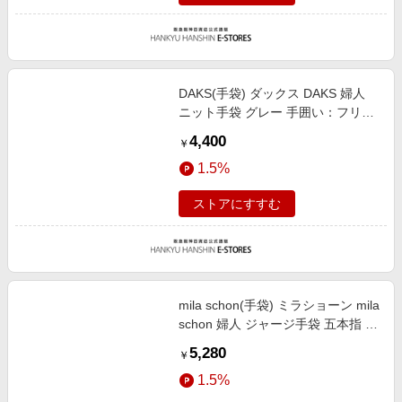
DAKS(手袋) ダックス DAKS 婦人
ニット手袋 グレー 手囲い：フリー
サイズ（女性用）総丈：
4,400
￥
23cm/FREE
1.5%
ストアにすすむ
mila schon(手袋) ミラショーン mila
schon 婦人 ジャージ手袋 五本指 ブ
ラック 手囲い：21-22cm（女性用
5,280
￥
Mサイズ）総丈：24cm/M
1.5%