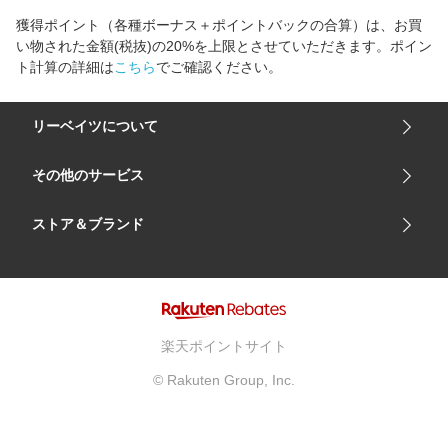
獲得ポイント（各種ボーナス＋ポイントバックの合算）は、お買
い物された金額(税抜)の20%を上限とさせていただきます。ポイン
ト計算の詳細は
こちら
でご確認ください。
リーベイツについて
会社概要
その他のサービス
ご利用ガイド
楽天市場
ストア＆ブランド
サイトマップ
楽天モバイル
ユニクロオンラインストア
リーベイツ 公式アプリ
GU（ジーユー）
リーベイツ ポイントアシスト
資生堂オンラインストア
ヘルプ・お問い合わせ
楽天ポイントサイト
Apple公式サイト
利用規約
© Rakuten Group, Inc.
アカチャンホンポ
プライバシーポリシー
ベルメゾン
広告とパートナーシップ