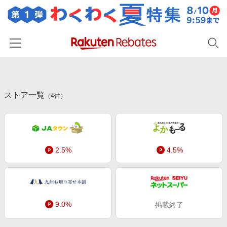
ホーム
ストア一覧
カテゴリー一覧
（
4
件）
百貨店・総合ECモール
イベント一覧
ファッション・インナー・小物
リーベイツ注目ストア
ヘルプ
食品・スイーツ・お酒
2.5%
4.5%
初回購入者限定特典
友達紹介
日用品・キッチン用品
対象ストア新規限定特典
コスメ・健康・医薬品
楽天IDでログイン/会員登録
新着ストアのご紹介
キッズ・ベビー用品
9.0%
掲載終了
電子書籍特集
家電・PC・スマホ・カメラ
楽天ペイ導入ストア