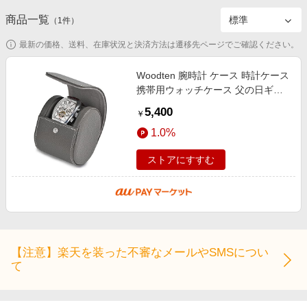
エンタメ
楽天サービス特集
商品一覧
（
1
件）
スポーツ・アウトドア・ゴルフ
旅行特集
最新の価格、送料、在庫状況と決済方法は遷移先ページでご確認ください。
インテリア・寝具
お中元特集2026
Woodten 腕時計 ケース 時計ケース
ペット・花・DIY・車
わくわく夏特集
携帯用ウォッチケース 父の日ギフ
旅行・レジャー・ホテル予約
ト 腕時計 ギフトボックストラベル
とことん買い物チャレンジ
5,400
￥
ウォッチ収納ボックスシングルレザ
生活・お役立ち
Apple公式サイト×楽天カード分割払い
1.0%
金融・マネー・保険
Qoo10メガポ
ストアにすすむ
デジタルコンテンツ
ビジネス・その他サービス
【注意】楽天を装った不審なメールやSMSについ
て