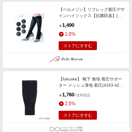
【ベルメゾン】リフレッグ着圧デザ
インハイソックス【抗菌防臭】[日
本製]
1,490
￥
1.0%
ストアにすすむ
【fukuske】 靴下 無地 着圧サポー
ター メッシュ薄地 着圧(4163-421)
ブラック090
1,760
+送料固定
￥
2.5%
ストアにすすむ