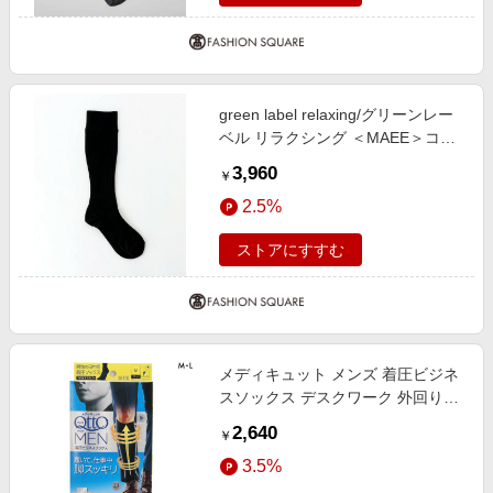
green label relaxing/グリーンレー
ベル リラクシング ＜MAEE＞コン
プレッションソックス（コットンリ
3,960
￥
ブ）/ 着圧ソックス / 靴下 BLACK
2.5%
FREE
ストアにすすむ
メディキュット メンズ 着圧ビジネ
スソックス デスクワーク 外回り
MediQttO for MEN
2,640
￥
3.5%