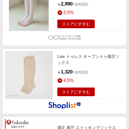
2,990
+送料固定
￥
2.5%
ストアにすすむ
Liite トゥレス オープントゥ着圧ソ
ックス
1,320
+送料固定
￥
4.5%
ストアにすすむ
満足 着圧 ストッキングソックス