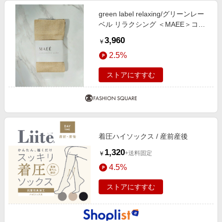
green label relaxing/グリーンレー
ベル リラクシング ＜MAEE＞コン
プレッション ソックス （グリッタ
3,960
￥
ーリブ） / 着圧ソックス / 靴下
2.5%
GOLD FREE
ストアにすすむ
着圧ハイソックス / 産前産後
1,320
+送料固定
￥
4.5%
ストアにすすむ