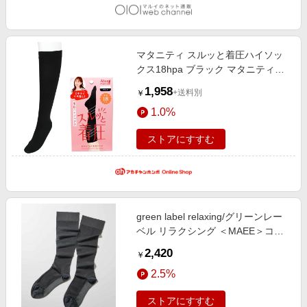
マタニティ スルッと着圧ハイソッ
クス18hpa ブラック マタニティ・
ママ マタニティウェア マタニティ
1,958
+送料別
￥
レッグアイテム
1.0%
ストアにすすむ
green label relaxing/グリーンレー
ベル リラクシング ＜MAEE＞コン
プレッション ソックス（シアー）/
2,420
￥
着圧ソックス / 靴下 DK. GRAY
2.5%
FREE
ストアにすすむ