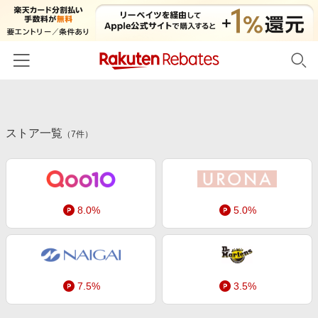
ホーム
ストア一覧
カテゴリー一覧
（
7
件）
百貨店・総合ECモール
イベント一覧
ファッション・インナー・小物
リーベイツ注目ストア
ヘルプ
食品・スイーツ・お酒
8.0%
5.0%
初回購入者限定特典
友達紹介
日用品・キッチン用品
対象ストア新規限定特典
コスメ・健康・医薬品
楽天IDでログイン/会員登録
新着ストアのご紹介
キッズ・ベビー用品
7.5%
3.5%
電子書籍特集
家電・PC・スマホ・カメラ
楽天ペイ導入ストア