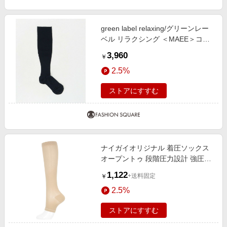
green label relaxing/グリーンレー
ベル リラクシング ＜MAEE＞コン
プレッション ソックス / 着圧ソッ
3,960
￥
クス / 靴下 NAVY FREE
2.5%
ストアにすすむ
ナイガイオリジナル 着圧ソックス
オープントゥ 段階圧力設計 強圧
21.ベージュ
1,122
+送料固定
￥
2.5%
ストアにすすむ