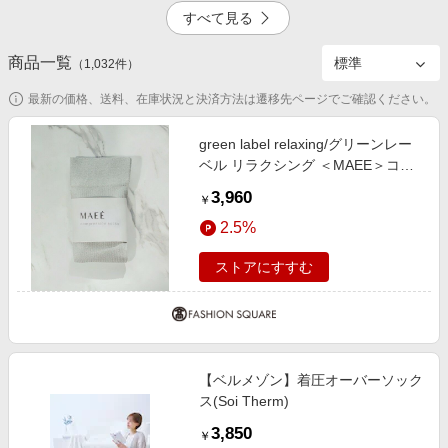
エンタメ
すべて見る
楽天サービス特集
スポーツ・アウトドア・ゴルフ
旅行特集
商品一覧
4.5%
6.0%
（
1,032
件）
インテリア・寝具
わくわく夏特集
最新の価格、送料、在庫状況と決済方法は遷移先ページでご確認ください。
ペット・花・DIY・車
とことん買い物チャレンジ
旅行・レジャー・ホテル予約
green label relaxing/グリーンレー
Apple公式サイト×楽天カード分割払い
ベル リラクシング ＜MAEE＞コン
1.0%
生活・お役立ち
プレッション ソックス （グリッタ
Qoo10メガポ
3,960
￥
ーリブ） / 着圧ソックス / 靴下
金融・マネー・保険
Samsung ボーナスキャンペーン
2.5%
SILVER FREE
デジタルコンテンツ
週末の高還元 夏の長期版
ストアにすすむ
ビジネス・その他サービス
【ベルメゾン】着圧オーバーソック
ス(Soi Therm)
3,850
￥