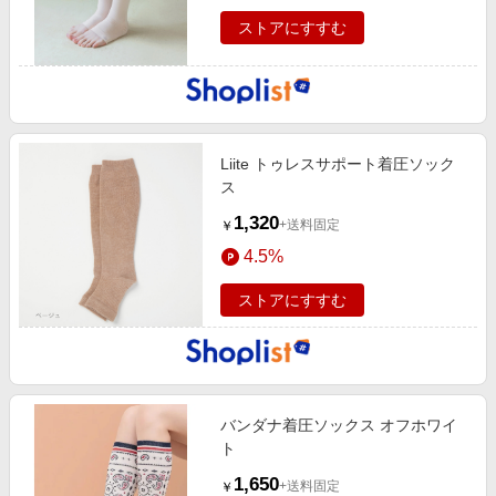
ストアにすすむ
Liite トゥレスサポート着圧ソック
ス
1,320
+送料固定
￥
4.5%
ストアにすすむ
バンダナ着圧ソックス オフホワイ
ト
1,650
+送料固定
￥