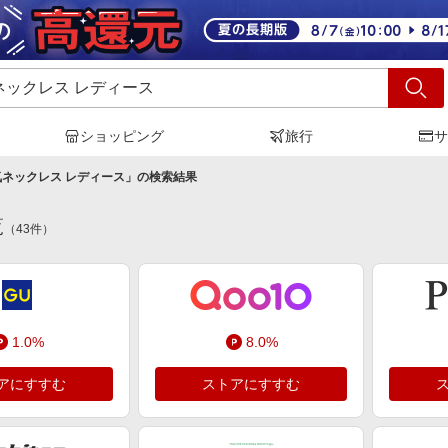
ショッピング
旅行
サ
気ネックレス レディース
」の検索結果
覧
（
43
件）
1.0%
8.0%
アにすすむ
ストアにすすむ