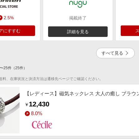
2.5%
掲載終了
アにすすむ
詳細を見る
すべて見る
〜
25
件
（
25
件）
掲載終了
送料、在庫状況と決済方法は遷移先ページでご確認ください。
細を見る
【レディース】磁気ネックレス 大人の癒し ブラウ
12,430
￥
8.0%