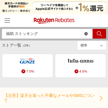
絞り込み
ストアのみ
すべて
商品のみ
ホーム
ストア一覧
カテゴリー一覧
（
2
件）
百貨店・総合ECモール
イベント一覧
ファッション・インナー・小物
リーベイツ注目ストア
ヘルプ
食品・スイーツ・お酒
7.0%
4.5%
初回購入者限定特典
友達紹介
日用品・キッチン用品
対象ストア新規限定特典
コスメ・健康・医薬品
楽天IDでログイン/会員登録
新着ストアのご紹介
キッズ・ベビー用品
【注意】楽天を装った不審なメールやSMSについ
電子書籍特集
て
家電・PC・スマホ・カメラ
楽天ペイ導入ストア