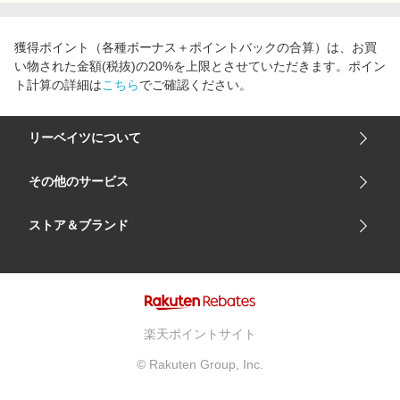
エンタメ
楽天サービス特集
スポーツ・アウトドア・ゴルフ
獲得ポイント（各種ボーナス＋ポイントバックの合算）は、お買
旅行特集
い物された金額(税抜)の20%を上限とさせていただきます。ポイン
インテリア・寝具
わくわく夏特集
ト計算の詳細は
こちら
でご確認ください。
ペット・花・DIY・車
とことん買い物チャレンジ
旅行・レジャー・ホテル予約
リーベイツについて
Apple公式サイト×楽天カード分割払い
生活・お役立ち
Qoo10メガポ
会社概要
その他のサービス
金融・マネー・保険
Samsung ボーナスキャンペーン
ご利用ガイド
デジタルコンテンツ
楽天市場
ストア＆ブランド
週末の高還元 夏の長期版
サイトマップ
ビジネス・その他サービス
楽天モバイル
ユニクロオンラインストア
リーベイツ 公式アプリ
GU（ジーユー）
リーベイツ ポイントアシスト
資生堂オンラインストア
ヘルプ・お問い合わせ
楽天ポイントサイト
Apple公式サイト
利用規約
© Rakuten Group, Inc.
アカチャンホンポ
プライバシーポリシー