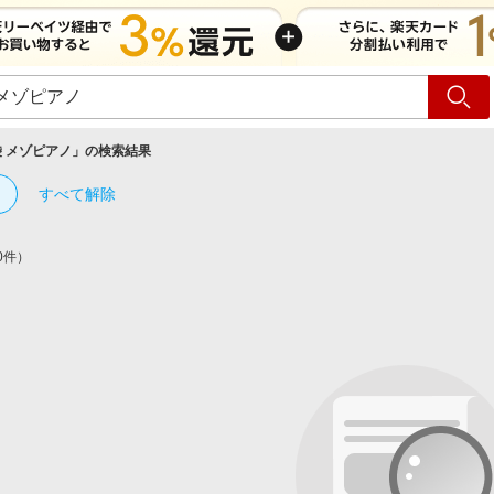
ショッピング
旅行
サ
 メゾピアノ
」の検索結果
すべて解除
0件）