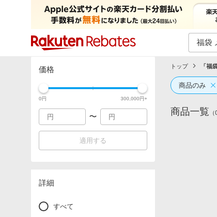
カテゴリー一覧
イベント一覧
トップ
「
福袋
価格
商品のみ
0
円
300,000
円+
商品一覧
（
〜
適用する
詳細
すべて