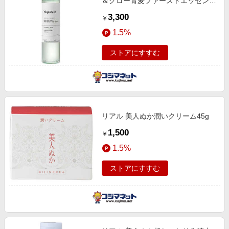
＆グロー青麦ファーストエッセンス
150ml
3,300
￥
1.5%
ストアにすすむ
リアル 美人ぬか潤いクリーム45g
1,500
￥
1.5%
ストアにすすむ