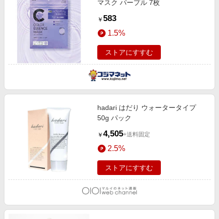
マスク パープル 7枚
583
￥
1.5%
ストアにすすむ
hadari はだり ウォータータイプ
50g パック
4,505
+送料固定
￥
2.5%
ストアにすすむ