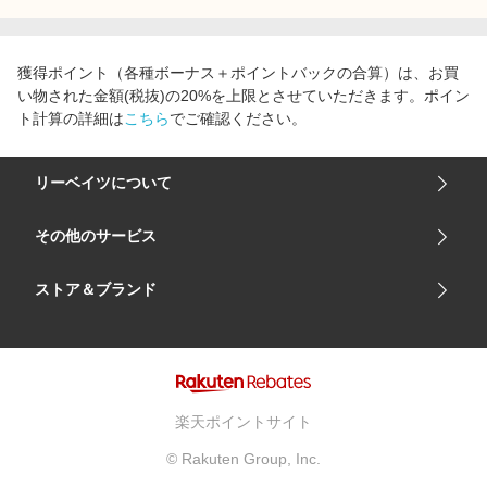
獲得ポイント（各種ボーナス＋ポイントバックの合算）は、お買
い物された金額(税抜)の20%を上限とさせていただきます。ポイン
ト計算の詳細は
こちら
でご確認ください。
リーベイツについて
会社概要
その他のサービス
ご利用ガイド
楽天市場
ストア＆ブランド
サイトマップ
楽天モバイル
ユニクロオンラインストア
リーベイツ 公式アプリ
GU（ジーユー）
リーベイツ ポイントアシスト
資生堂オンラインストア
ヘルプ・お問い合わせ
楽天ポイントサイト
Apple公式サイト
利用規約
© Rakuten Group, Inc.
アカチャンホンポ
プライバシーポリシー