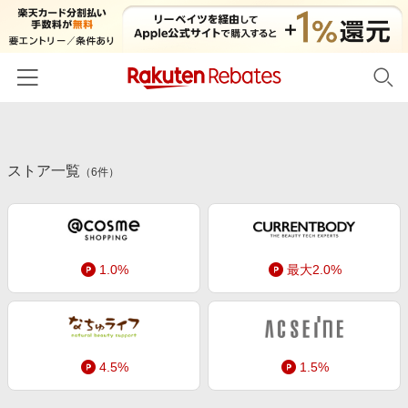
ホーム
ストア一覧
カテゴリー一覧
（
6
件）
百貨店・総合ECモール
イベント一覧
ファッション・インナー・小物
リーベイツ注目ストア
ヘルプ
食品・スイーツ・お酒
1.0%
最大2.0%
初回購入者限定特典
友達紹介
日用品・キッチン用品
対象ストア新規限定特典
コスメ・健康・医薬品
楽天IDでログイン/会員登録
新着ストアのご紹介
キッズ・ベビー用品
4.5%
1.5%
電子書籍特集
家電・PC・スマホ・カメラ
楽天ペイ導入ストア