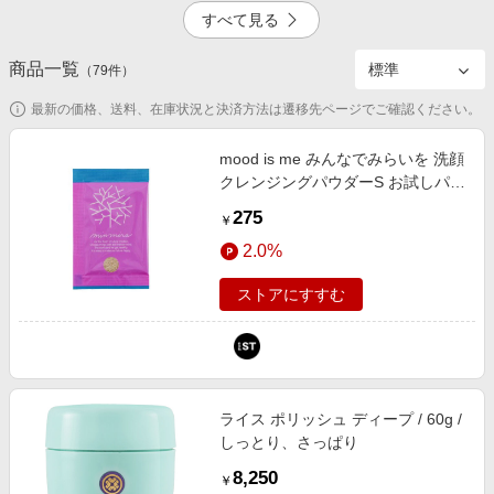
エンタメ
すべて見る
楽天サービス特集
スポーツ・アウトドア・ゴルフ
旅行特集
商品一覧
5.0%
一時停止
（
79
件）
インテリア・寝具
わくわく夏特集
最新の価格、送料、在庫状況と決済方法は遷移先ページでご確認ください。
ペット・花・DIY・車
とことん買い物チャレンジ
旅行・レジャー・ホテル予約
mood is me みんなでみらいを 洗顔
Apple公式サイト×楽天カード分割払い
クレンジングパウダーS お試しパウ
生活・お役立ち
チ(約3回分) クリア 化粧品 ムード
Qoo10メガポ
275
￥
イズミー 782931 and ST アンドエ
金融・マネー・保険
Samsung ボーナスキャンペーン
2.0%
スティ（旧ドットエスティ）
デジタルコンテンツ
週末の高還元 夏の長期版
ストアにすすむ
ビジネス・その他サービス
ライス ポリッシュ ディープ / 60g /
しっとり、さっぱり
8,250
￥