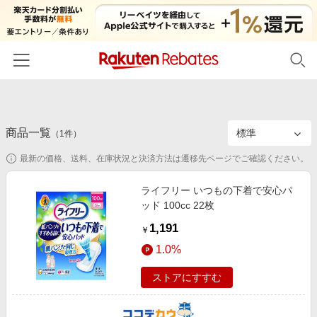
ホーム
商品一覧
カテゴリー一覧
（
1
件）
最新の価格、送料、在庫状況と決済方法は遷移先ページでご確認ください。
百貨店・総合ECモール
イベント一覧
ファッション・インナー・小物
ライフリー いつもの下着で安心パ
リーベイツ注目ストア
ヘルプ
ッド 100cc 22枚
食品・スイーツ・お酒
初回購入者限定特典
1,191
友達紹介
￥
日用品・キッチン用品
対象ストア新規限定特典
1.0%
コスメ・健康・医薬品
楽天IDでログイン/会員登録
新着ストアのご紹介
ストアにすすむ
キッズ・ベビー用品
電子書籍特集
家電・PC・スマホ・カメラ
楽天ペイ導入ストア