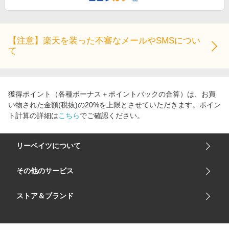
エンタメ
楽天サービス特集
スポーツ・アウトドア・ゴルフ
旅行特集
インテリア・寝具
【注意】楽天を装った不審なメールやSMSについ
わくわく夏特集
て
ペット・花・DIY・車
とことん買い物チャレンジ
旅行・レジャー・ホテル予約
Apple公式サイト×楽天カード分割払い
生活・お役立ち
獲得ポイント（各種ボーナス＋ポイントバックの合算）は、お買
Qoo10メガポ
い物された金額(税抜)の20%を上限とさせていただきます。ポイン
金融・マネー・保険
Samsung ボーナスキャンペーン
ト計算の詳細は
こちら
でご確認ください。
デジタルコンテンツ
週末の高還元 夏の長期版
ビジネス・その他サービス
リーベイツについて
会社概要
その他のサービス
ご利用ガイド
楽天市場
ストア＆ブランド
サイトマップ
楽天モバイル
ユニクロオンラインストア
リーベイツ 公式アプリ