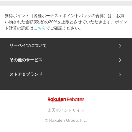
エンタメ
楽天サービス特集
スポーツ・アウトドア・ゴルフ
獲得ポイント（各種ボーナス＋ポイントバックの合算）は、お買
旅行特集
い物された金額(税抜)の20%を上限とさせていただきます。ポイン
インテリア・寝具
お中元特集2026
ト計算の詳細は
こちら
でご確認ください。
ペット・花・DIY・車
わくわく夏特集
旅行・レジャー・ホテル予約
リーベイツについて
とことん買い物チャレンジ
生活・お役立ち
Apple公式サイト×楽天カード分割払い
会社概要
その他のサービス
金融・マネー・保険
Qoo10メガポ
ご利用ガイド
デジタルコンテンツ
楽天市場
ストア＆ブランド
サイトマップ
ビジネス・その他サービス
楽天モバイル
ユニクロオンラインストア
リーベイツ 公式アプリ
GU（ジーユー）
リーベイツ ポイントアシスト
資生堂オンラインストア
ヘルプ・お問い合わせ
楽天ポイントサイト
Apple公式サイト
利用規約
© Rakuten Group, Inc.
アカチャンホンポ
プライバシーポリシー