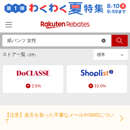
絞り込み
ストアのみ
すべて
商品のみ
ホーム
ストア一覧
カテゴリー一覧
（
2
件）
百貨店・総合ECモール
イベント一覧
ファッション・インナー・小物
リーベイツ注目ストア
ヘルプ
食品・スイーツ・お酒
2.5%
10.0%
初回購入者限定特典
友達紹介
日用品・キッチン用品
対象ストア新規限定特典
コスメ・健康・医薬品
楽天IDでログイン/会員登録
新着ストアのご紹介
キッズ・ベビー用品
【注意】楽天を装った不審なメールやSMSについ
電子書籍特集
て
家電・PC・スマホ・カメラ
楽天ペイ導入ストア