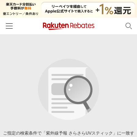
ホーム
カテゴリー一覧
百貨店・総合ECモール
イベント一覧
ファッション・インナー・小物
リーベイツ注目ストア
ヘルプ
食品・スイーツ・お酒
初回購入者限定特典
友達紹介
日用品・キッチン用品
対象ストア新規限定特典
コスメ・健康・医薬品
楽天IDでログイン/会員登録
新着ストアのご紹介
キッズ・ベビー用品
電子書籍特集
家電・PC・スマホ・カメラ
ご指定の検索条件で「紫外線予報 さらさらUVスティック」に一致す
楽天ペイ導入ストア