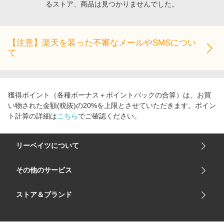
るストア、商品は見つかりませんでした。
エンタメ
楽天サービス特集
スポーツ・アウトドア・ゴルフ
旅行特集
インテリア・寝具
【注意】楽天を装った不審なメールやSMSについ
わくわく夏特集
て
ペット・花・DIY・車
とことん買い物チャレンジ
旅行・レジャー・ホテル予約
Apple公式サイト×楽天カード分割払い
生活・お役立ち
Qoo10メガポ
獲得ポイント（各種ボーナス＋ポイントバックの合算）は、お買
金融・マネー・保険
い物された金額(税抜)の20%を上限とさせていただきます。ポイン
Samsung ボーナスキャンペーン
ト計算の詳細は
こちら
でご確認ください。
デジタルコンテンツ
週末の高還元 夏の長期版
ビジネス・その他サービス
リーベイツについて
会社概要
その他のサービス
ご利用ガイド
楽天市場
ストア＆ブランド
サイトマップ
楽天モバイル
ユニクロオンラインストア
リーベイツ 公式アプリ