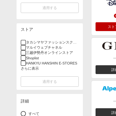
適用する
スト
ストア
タカシマヤファッションスクエ
ア
マルイウェブチャネル
三越伊勢丹オンラインストア
Shoplist
HANKYU HANSHIN E-STORES
さらに表示
詳
適用する
詳細
詳
すべて