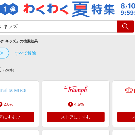
ショッピング
旅行
サ
き キッズ
」の検索結果
すべて解除
覧
（
24
件）
2.0%
4.5%
アにすすむ
ストアにすすむ