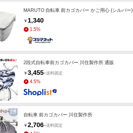
MARUTO 自転車 前カゴカバー かご用心 (シルバー) 
1,340
￥
1.5%
2段式自転車前カゴカバー 川住製作所 通販
3,455
￥
+送料固定
4.5%
自転車 前カゴカバー 川住製作所
2,706
￥
+送料固定