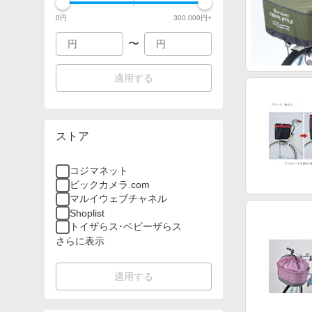
0
円
300,000
円+
〜
適用する
ストア
コジマネット
ビックカメラ.com
マルイウェブチャネル
Shoplist
トイザらス･ベビーザらス
さらに表示
適用する