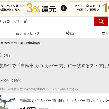
ショッピング
旅行
サ
車 カゴ カバー 前
」の検索結果
覧
（
0
件）
索条件で「自転車 カゴ カバー 前」に一致するストア
〜
40
件
（
286
件）
送料、在庫状況と決済方法は遷移先ページでご確認ください。
自転車 かごカバー 前 通販 カゴカバー 前カゴ カバ
4,072