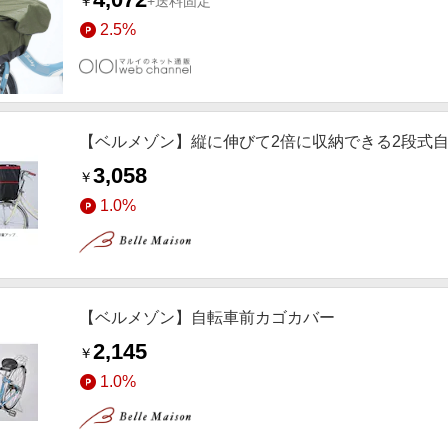
￥
+送料固定
2.5%
【ベルメゾン】縦に伸びて2倍に収納できる2段式自
3,058
￥
1.0%
【ベルメゾン】自転車前カゴカバー
2,145
￥
1.0%