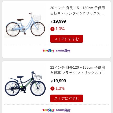
20インチ 身長115～130cm 子供用
自転車 バレンタイン2 サックスブ
ルー 6歳 7歳 8歳 LEDライト 鍵付
19,999
￥
き かわいい 女の子 トイザらス限定
1.0%
こども用自転車 子ども用自転車 キ
ッズ自転車 誕生日 プレゼント ギフ
ストアにすすむ
ト 【大型別送品 配送日指定不可】
22インチ 身長120～135cm 子供用
自転車 ブラック マトリックス（ブ
ラック／グリーン）6歳 7歳 8歳 6
19,999
￥
段変速 LEDダイナモライト 鍵付き
1.0%
男の子 かっこいい トイザらス限定
こども用自転車 子ども用自転車 キ
ストアにすすむ
ッズ自転車 誕生日 プレゼント ギフ
ト 【大型別送品 配送日指定不可】