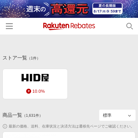
ホーム
ストア一覧
カテゴリー一覧
（
1
件）
百貨店・総合ECモール
イベント一覧
ファッション・インナー・小物
リーベイツ注目ストア
ヘルプ
食品・スイーツ・お酒
10.0%
初回購入者限定特典
友達紹介
日用品・キッチン用品
対象ストア新規限定特典
コスメ・健康・医薬品
楽天IDでログイン/会員登録
新着ストアのご紹介
商品一覧
（
1,631
件）
キッズ・ベビー用品
電子書籍特集
最新の価格、送料、在庫状況と決済方法は遷移先ページでご確認ください。
家電・PC・スマホ・カメラ
楽天ペイ導入ストア