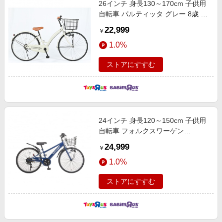
26インチ 身長130～170cm 子供用
エンタメ
楽天サービス特集
自転車 パルティッタ グレー 8歳 9
スポーツ・アウトドア・ゴルフ
歳 10歳 LEDブロックダイナモライ
旅行特集
22,999
￥
ト 鍵付き 小学生 トイザらス限定
インテリア・寝具
わくわく夏特集
1.0%
こども用自転車 子ども用自転車 キ
ペット・花・DIY・車
ッズ自転車 誕生日 プレゼント ギフ
とことん買い物チャレンジ
ストアにすすむ
ト 【大型別送品 配送日指定不可】
旅行・レジャー・ホテル予約
Apple公式サイト×楽天カード分割払い
生活・お役立ち
Qoo10メガポ
金融・マネー・保険
Samsung ボーナスキャンペーン
デジタルコンテンツ
24インチ 身長120～150cm 子供用
週末の高還元 夏の長期版
自転車 フォルクスワーゲン
ビジネス・その他サービス
MTB（ブルー）Volkswagen 8歳 9
24,999
￥
歳 10歳 男の子 外装6段 大型バスケ
1.0%
ット 鍵 LEDライト スチールフレー
ム 青 トイザらス限定 こども用自転
ストアにすすむ
車 子ども用自転車 キッズ自転車 誕
生日 プレゼント ギフト 【...