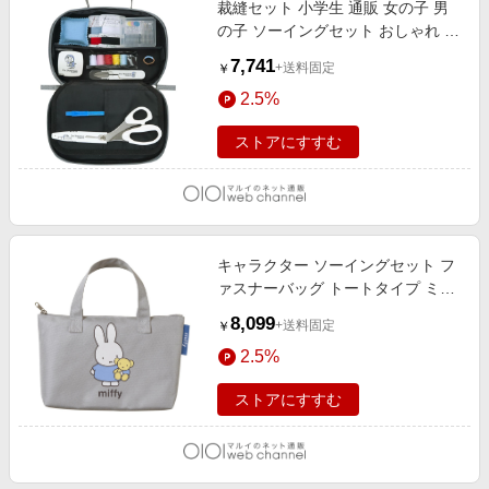
裁縫セット 小学生 通販 女の子 男
エンタメ
楽天サービス特集
の子 ソーイングセット おしゃれ キ
スポーツ・アウトドア・ゴルフ
ャラクター 裁縫道具 家庭科 1493.
旅行特集
7,741
+送料固定
￥
ドラえもん
インテリア・寝具
お中元特集2026
2.5%
ペット・花・DIY・車
わくわく夏特集
ストアにすすむ
旅行・レジャー・ホテル予約
とことん買い物チャレンジ
生活・お役立ち
Apple公式サイト×楽天カード分割払い
金融・マネー・保険
Qoo10メガポ
デジタルコンテンツ
キャラクター ソーイングセット フ
ァスナーバッグ トートタイプ ミッ
ビジネス・その他サービス
フィーグレー
8,099
+送料固定
￥
2.5%
ストアにすすむ