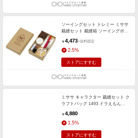
ソーイングセット トレミー ミササ
裁縫セット 裁縫箱 ソーイングボッ
クス キッズ 通販 大人 小学 7870.ベ
4,473
+送料固定
￥
ージュ
2.5%
ストアにすすむ
ミササ キャラクター 裁縫セット ク
ラフトバッグ 1493.ドラえもん
SEWCRAFTBAG
4,880
￥
1.5%
ストアにすすむ