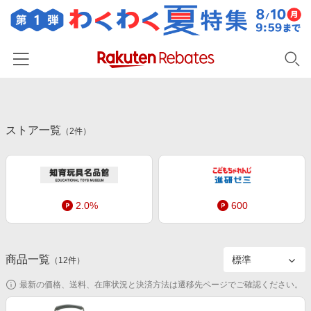
ホーム
ストア一覧
カテゴリー一覧
（
2
件）
百貨店・総合ECモール
イベント一覧
ファッション・インナー・小物
リーベイツ注目ストア
ヘルプ
食品・スイーツ・お酒
2.0%
600
初回購入者限定特典
友達紹介
日用品・キッチン用品
対象ストア新規限定特典
コスメ・健康・医薬品
楽天IDでログイン/会員登録
新着ストアのご紹介
商品一覧
（
12
件）
キッズ・ベビー用品
電子書籍特集
最新の価格、送料、在庫状況と決済方法は遷移先ページでご確認ください。
家電・PC・スマホ・カメラ
楽天ペイ導入ストア