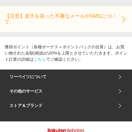
【注意】楽天を装った不審なメールやSMSについ
て
獲得ポイント（各種ボーナス＋ポイントバックの合算）は、お買
い物された金額(税抜)の20%を上限とさせていただきます。ポイン
ト計算の詳細は
こちら
でご確認ください。
リーベイツについて
会社概要
その他のサービス
ご利用ガイド
楽天市場
ストア＆ブランド
サイトマップ
楽天モバイル
ユニクロオンラインストア
リーベイツ 公式アプリ
GU（ジーユー）
リーベイツ ポイントアシスト