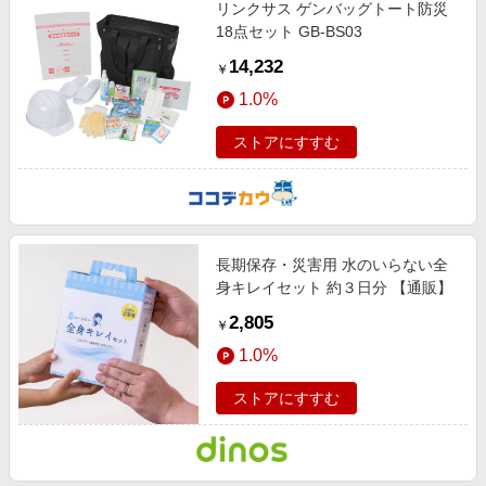
リンクサス ゲンバッグトート防災
18点セット GB-BS03
14,232
￥
1.0%
ストアにすすむ
長期保存・災害用 水のいらない全
身キレイセット 約３日分 【通販】
2,805
￥
1.0%
ストアにすすむ