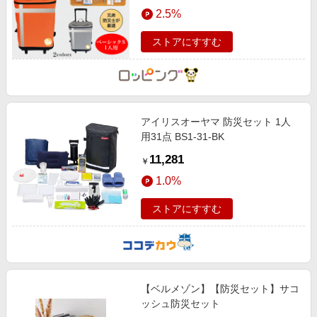
エンタメ
2.5%
楽天サービス特集
スポーツ・アウトドア・ゴルフ
旅行特集
ストアにすすむ
インテリア・寝具
わくわく夏特集
ペット・花・DIY・車
とことん買い物チャレンジ
旅行・レジャー・ホテル予約
Apple公式サイト×楽天カード分割払い
アイリスオーヤマ 防災セット 1人
生活・お役立ち
Qoo10メガポ
用31点 BS1-31-BK
金融・マネー・保険
Samsung ボーナスキャンペーン
11,281
￥
デジタルコンテンツ
週末の高還元 夏の長期版
1.0%
ビジネス・その他サービス
ストアにすすむ
【ベルメゾン】【防災セット】サコ
ッシュ防災セット