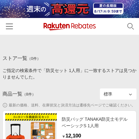
ホーム
ストア一覧
カテゴリー一覧
（
0
件）
ご指定の検索条件で「防災セット 1人用」に一致するストアは見つか
百貨店・総合ECモール
イベント一覧
りませんでした。
ファッション・インナー・小物
リーベイツ注目ストア
ヘルプ
食品・スイーツ・お酒
商品一覧
（
8
件）
初回購入者限定特典
友達紹介
日用品・キッチン用品
対象ストア新規限定特典
最新の価格、送料、在庫状況と決済方法は遷移先ページでご確認ください。
コスメ・健康・医薬品
楽天IDでログイン/会員登録
新着ストアのご紹介
防災バッグ TANAKA防災士モデル
キッズ・ベビー用品
ベーシックS 1人用
電子書籍特集
家電・PC・スマホ・カメラ
12,100
楽天ペイ導入ストア
￥