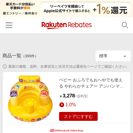
ホーム
商品一覧
カテゴリー一覧
（
399
件）
最新の価格、送料、在庫状況と決済方法は遷移先ページでご確認ください。
百貨店・総合ECモール
イベント一覧
ファッション・インナー・小物
ベビー おふろでもおへやでも使え
リーベイツ注目ストア
ヘルプ
る やわらかチェアー アンパンマン
食品・スイーツ・お酒
初回購入者限定特典
育児用品 ベビーケア・洗たく・お
3,278
友達紹介
+送料別
￥
日用品・キッチン用品
ふろ用品 おふろグッズ
対象ストア新規限定特典
1.0%
コスメ・健康・医薬品
楽天IDでログイン/会員登録
新着ストアのご紹介
ストアにすすむ
キッズ・ベビー用品
電子書籍特集
家電・PC・スマホ・カメラ
楽天ペイ導入ストア