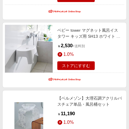
ベビー tower マグネット風呂イス
タワー キッズ用 SH13 ホワイト ベ
ビーインテリア・ベビーベッド ベ
2,530
+送料別
￥
ビー家具 テーブル・チェスト・収
1.0%
納用品
ストアにすすむ
【ベルメゾン】大理石調アクリルバ
スチェア単品・風呂桶セット
11,190
￥
1.0%