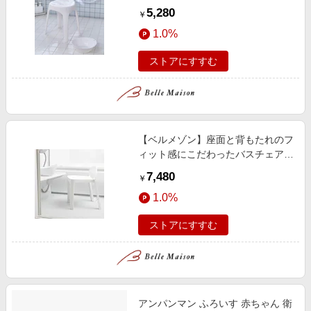
菌】
5,280
￥
1.0%
ストアにすすむ
【ベルメゾン】座面と背もたれのフ
ィット感にこだわったバスチェア単
品・風呂桶セット
7,480
￥
1.0%
ストアにすすむ
アンパンマン ふろいす 赤ちゃん 衛