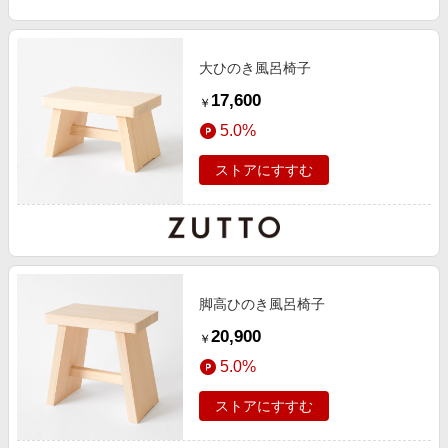
エンタメ
楽天サービス特集
スポーツ・アウトドア・ゴルフ
旅行特集
大ひのき風呂椅子
インテリア・寝具
わくわく夏特集
17,600
￥
ペット・花・DIY・車
とことん買い物チャレンジ
5.0%
旅行・レジャー・ホテル予約
Apple公式サイト×楽天カード分割払い
ストアにすすむ
生活・お役立ち
Qoo10メガポ
金融・マネー・保険
Samsung ボーナスキャンペーン
デジタルコンテンツ
週末の高還元 夏の長期版
ビジネス・その他サービス
脚高ひのき風呂椅子
20,900
￥
5.0%
ストアにすすむ