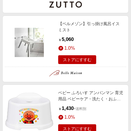
【ベルメゾン】引っ掛け風呂イス
ミスト
5,060
￥
1.0%
ストアにすすむ
ベビー ふろいす アンパンマン 育児
用品 ベビーケア・洗たく・おふろ
用品 おふろグッズ
1,430
+送料別
￥
1.0%
ストアにすすむ