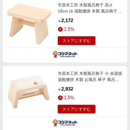
市原木工所 木製風呂椅子 高さ
18cm ゆ 湯殿腰掛 木製 風呂椅子 お
風呂椅子 お風呂 370371
2,172
￥
1.5%
ストアにすすむ
市原木工所 木製風呂椅子 小 余湯派
湯殿腰掛 木製 お風呂 椅子 風呂い
す 風呂 いす イス 370360
2,932
￥
1.5%
ストアにすすむ