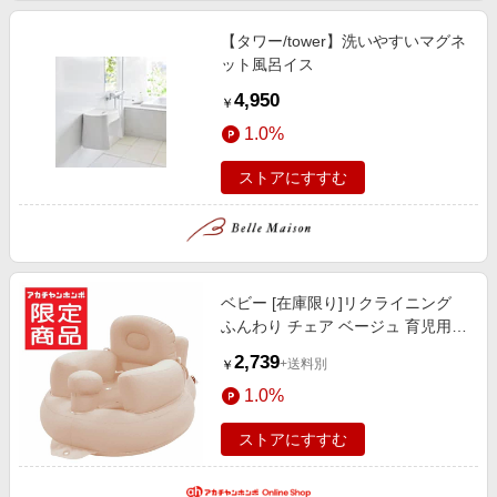
【タワー/tower】洗いやすいマグネ
ット風呂イス
4,950
￥
1.0%
ストアにすすむ
ベビー [在庫限り]リクライニング
ふんわり チェア ベージュ 育児用品
ベビーケア・洗たく・おふろ用品
2,739
+送料別
￥
おふろグッズ
1.0%
ストアにすすむ