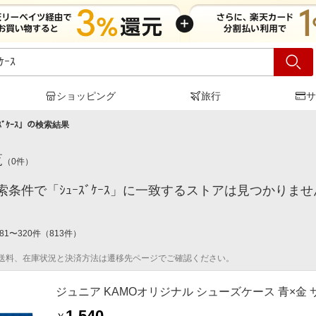
ショッピング
旅行
サ
ｽﾞｹｰｽ
」の検索結果
覧
（
0
件）
索条件で「ｼｭｰｽﾞｹｰｽ」に一致するストアは見つかりま
81
〜
320
件
（
813
件）
送料、在庫状況と決済方法は遷移先ページでご確認ください。
ジュニア KAMOオリジナル シューズケース 青×金
1,540