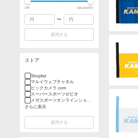
0
円
300,000
円+
〜
適用する
ストア
Shoplist
マルイウェブチャネル
ビックカメラ.com
スーパースポーツゼビオ
メガスポーツオンラインショッ
プ
さらに表示
適用する