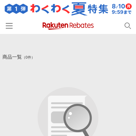
ホーム
商品一覧
カテゴリー一覧
（0件）
百貨店・総合ECモール
イベント一覧
ファッション・インナー・小物
リーベイツ注目ストア
ヘルプ
食品・スイーツ・お酒
初回購入者限定特典
友達紹介
日用品・キッチン用品
対象ストア新規限定特典
コスメ・健康・医薬品
楽天IDでログイン/会員登録
新着ストアのご紹介
キッズ・ベビー用品
電子書籍特集
家電・PC・スマホ・カメラ
楽天ペイ導入ストア