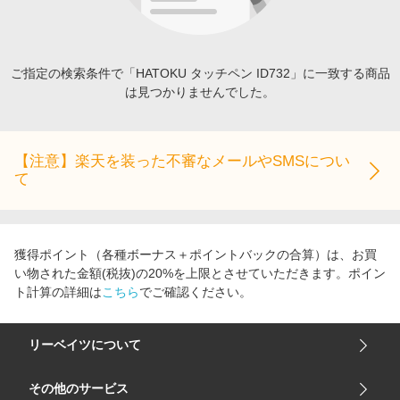
エンタメ
楽天サービス特集
スポーツ・アウトドア・ゴルフ
旅行特集
インテリア・寝具
ご指定の検索条件で「HATOKU タッチペン ID732」に一致する商品
お中元特集2026
は見つかりませんでした。
ペット・花・DIY・車
わくわく夏特集
旅行・レジャー・ホテル予約
とことん買い物チャレンジ
生活・お役立ち
【注意】楽天を装った不審なメールやSMSについ
Apple公式サイト×楽天カード分割払い
て
金融・マネー・保険
Qoo10メガポ
デジタルコンテンツ
ビジネス・その他サービス
獲得ポイント（各種ボーナス＋ポイントバックの合算）は、お買
い物された金額(税抜)の20%を上限とさせていただきます。ポイン
ト計算の詳細は
こちら
でご確認ください。
リーベイツについて
会社概要
その他のサービス