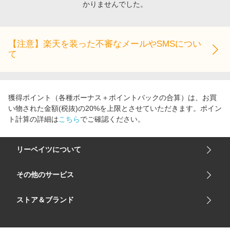
かりませんでした。
エンタメ
楽天サービス特集
スポーツ・アウトドア・ゴルフ
旅行特集
インテリア・寝具
【注意】楽天を装った不審なメールやSMSについ
わくわく夏特集
て
ペット・花・DIY・車
とことん買い物チャレンジ
旅行・レジャー・ホテル予約
Apple公式サイト×楽天カード分割払い
生活・お役立ち
Qoo10メガポ
獲得ポイント（各種ボーナス＋ポイントバックの合算）は、お買
金融・マネー・保険
い物された金額(税抜)の20%を上限とさせていただきます。ポイン
Samsung ボーナスキャンペーン
ト計算の詳細は
こちら
でご確認ください。
デジタルコンテンツ
週末の高還元 夏の長期版
ビジネス・その他サービス
リーベイツについて
会社概要
その他のサービス
ご利用ガイド
楽天市場
ストア＆ブランド
サイトマップ
楽天モバイル
ユニクロオンラインストア
リーベイツ 公式アプリ