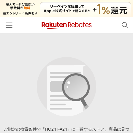
ホーム
カテゴリー一覧
百貨店・総合ECモール
イベント一覧
ファッション・インナー・小物
リーベイツ注目ストア
ヘルプ
食品・スイーツ・お酒
初回購入者限定特典
友達紹介
日用品・キッチン用品
対象ストア新規限定特典
コスメ・健康・医薬品
楽天IDでログイン/会員登録
新着ストアのご紹介
キッズ・ベビー用品
電子書籍特集
家電・PC・スマホ・カメラ
ご指定の検索条件で「HO24 FA24」に一致するストア、商品は見つ
楽天ペイ導入ストア