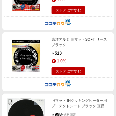
ストアにすすむ
東洋アルミ IHマットSOFT リース
ブラック
513
￥
1.0%
ストアにすすむ
IHマット IHクッキングヒーター用
プロテクトシート ブラック 直径
24cm ONE
998
+送料固定
￥