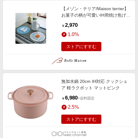
【メゾン・テリア/Maison terrier】
お菓子の柄が可愛いIH用焼け焦げ防
止カバーマット 2 柄セット
2,970
￥
1.0%
ストアにすすむ
無加水鍋 20cm IH対応 クックシェ
ア 軽ラクポット マットピンク
6,980
+送料固定
￥
2.5%
ストアにすすむ