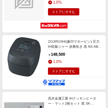
1.0%
ストアにすすむ
ZOJIRUSHI(象印マホービン) 圧力
IH炊飯ジャー 炎舞炊き 黒 NX-AB10
［5.5合 /圧力IH］
148,500
￥
1.0%
ストアにすすむ
高木金属工業 IHクッキンヒータ
ー・マット2枚セット 黒 SK-