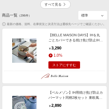
エンタメ
すべて見る
楽天サービス特集
スポーツ・アウトドア・ゴルフ
旅行特集
商品一覧
2.0%
（
296
件）
インテリア・寝具
お中元特集2026
最新の価格、送料、在庫状況と決済方法は遷移先ページでご確認ください。
ペット・花・DIY・車
わくわく夏特集
旅行・レジャー・ホテル予約
【BELLE MAISON DAYS】IHを丸
とことん買い物チャレンジ
ごとカバーできる焼け焦げ防止IHマ
生活・お役立ち
ット
Apple公式サイト×楽天カード分割払い
3,290
￥
金融・マネー・保険
Qoo10メガポ
1.0%
デジタルコンテンツ
ストアにすすむ
ビジネス・その他サービス
【ベルメゾン】IH用焼け焦げ防止カ
バーマット同柄2枚セット 東欧風デ
ザイン
2,890
￥