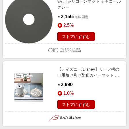
viv IHシリコーンマット チャコール
グレー
2,156
+送料固定
￥
2.5%
ストアにすすむ
【ディズニー/Disney】リーフ柄の
IH用焼け焦げ防止カバーマット 同
柄2枚セット「ミッキーモチーフ」
2,990
￥
1.0%
ストアにすすむ