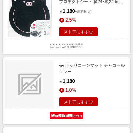
プロテクトシート 横24×縦24.5cm
ぶた 2枚入 クロブタ
1,180
+送料固定
￥
2.5%
ストアにすすむ
viv IHシリコーンマット チャコール
グレー
1,180
￥
1.0%
ストアにすすむ