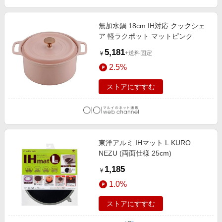
無加水鍋 18cm IH対応 クックシェ
ア 軽ラクポット マットピンク
5,181
+送料固定
￥
2.5%
ストアにすすむ
東洋アルミ IHマット L KURO
NEZU (両面仕様 25cm)
1,185
￥
1.0%
ストアにすすむ