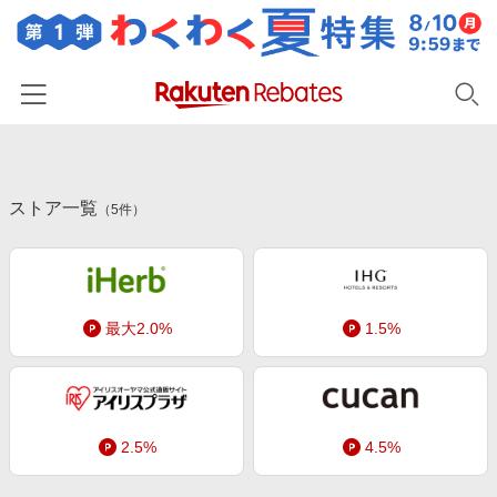
ホーム
ストア一覧
カテゴリー一覧
（
5
件）
百貨店・総合ECモール
イベント一覧
ファッション・インナー・小物
リーベイツ注目ストア
ヘルプ
食品・スイーツ・お酒
最大2.0%
1.5%
初回購入者限定特典
友達紹介
日用品・キッチン用品
対象ストア新規限定特典
コスメ・健康・医薬品
楽天IDでログイン/会員登録
新着ストアのご紹介
キッズ・ベビー用品
2.5%
4.5%
電子書籍特集
家電・PC・スマホ・カメラ
楽天ペイ導入ストア