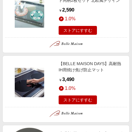
ト同柄2枚セット 北欧風デザイン
2,590
￥
1.0%
ストアにすすむ
【BELLE MAISON DAYS】高耐熱
IH用焼け焦げ防止マット
3,490
￥
1.0%
ストアにすすむ