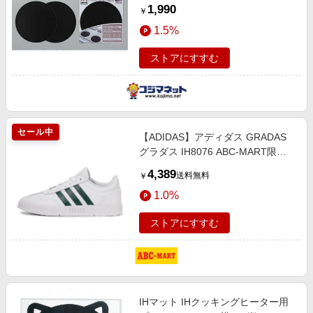
IMBK2S
1,990
￥
1.5%
ストアにすすむ
セール中
【ADIDAS】アディダス GRADAS
グラダス IH8076 ABC-MART限定
*FTWR/COLL/MATT 22cm ホワイ
4,389
送料無料
￥
ト
1.0%
ストアにすすむ
IHマット IHクッキングヒーター用