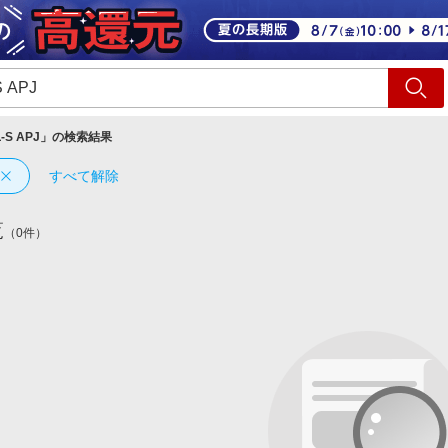
ショッピング
旅行
サ
-S APJ
」の検索結果
すべて解除
覧
（0件）