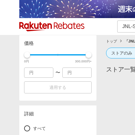
カテゴリー一覧
イベント一覧
トップ
「
JNL
価格
ストアのみ
0
円
300,000
円+
ストア一
〜
適用する
詳細
すべて