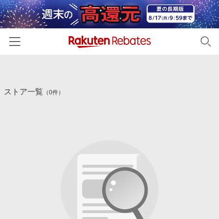
ホーム
ストア一覧
カテゴリー一覧
（0件）
百貨店・総合ECモール
イベント一覧
ファッション・インナー・小物
リーベイツ注目ストア
ヘルプ
食品・スイーツ・お酒
初回購入者限定特典
友達紹介
日用品・キッチン用品
対象ストア新規限定特典
コスメ・健康・医薬品
楽天IDでログイン/会員登録
新着ストアのご紹介
キッズ・ベビー用品
電子書籍特集
家電・PC・スマホ・カメラ
楽天ペイ導入ストア