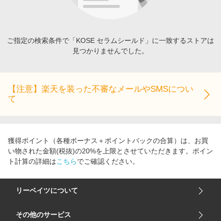
エンタメ
楽天サービス特集
スポーツ・アウトドア・ゴルフ
旅行特集
インテリア・寝具
ご指定の検索条件で「KOSE セラムシールド」に一致するストアは
わくわく夏特集
見つかりませんでした。
ペット・花・DIY・車
とことん買い物チャレンジ
旅行・レジャー・ホテル予約
Apple公式サイト×楽天カード分割払い
生活・お役立ち
【注意】楽天を装った不審なメールやSMSについ
Qoo10メガポ
て
金融・マネー・保険
Samsung ボーナスキャンペーン
デジタルコンテンツ
週末の高還元 夏の長期版
ビジネス・その他サービス
獲得ポイント（各種ボーナス＋ポイントバックの合算）は、お買
い物された金額(税抜)の20%を上限とさせていただきます。ポイン
ト計算の詳細は
こちら
でご確認ください。
リーベイツについて
会社概要
その他のサービス