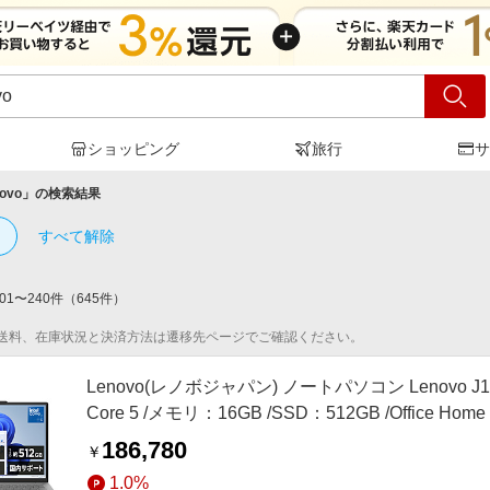
ショッピング
旅行
サ
ovo
」の検索結果
すべて解除
01
〜
240
件
（
645
件）
送料、在庫状況と決済方法は遷移先ページでご確認ください。
Lenovo(レノボジャパン) ノートパソコン Lenovo J13 83N
Core 5 /メモリ：16GB /SSD：512GB /Office Ho
デル］
186,780
￥
1.0%