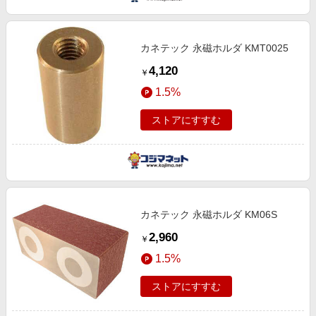
エンタメ
楽天サービス特集
スポーツ・アウトドア・ゴルフ
旅行特集
カネテック 永磁ホルダ KMT0025
インテリア・寝具
お中元特集2026
4,120
￥
ペット・花・DIY・車
わくわく夏特集
1.5%
旅行・レジャー・ホテル予約
とことん買い物チャレンジ
ストアにすすむ
生活・お役立ち
Apple公式サイト×楽天カード分割払い
金融・マネー・保険
Qoo10メガポ
デジタルコンテンツ
ビジネス・その他サービス
カネテック 永磁ホルダ KM06S
2,960
￥
1.5%
ストアにすすむ