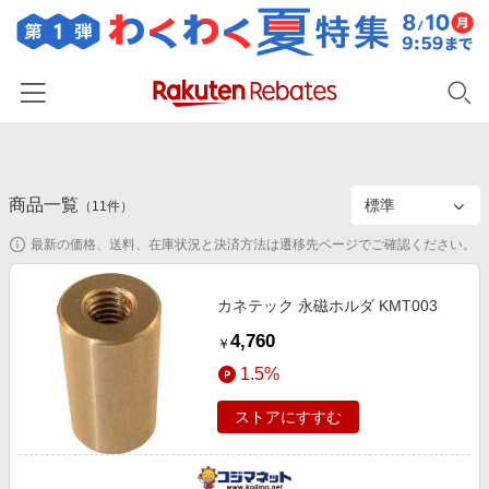
ホーム
商品一覧
カテゴリー一覧
（
11
件）
最新の価格、送料、在庫状況と決済方法は遷移先ページでご確認ください。
百貨店・総合ECモール
イベント一覧
ファッション・インナー・小物
リーベイツ注目ストア
ヘルプ
カネテック 永磁ホルダ KMT003
食品・スイーツ・お酒
初回購入者限定特典
4,760
￥
友達紹介
日用品・キッチン用品
対象ストア新規限定特典
1.5%
コスメ・健康・医薬品
楽天IDでログイン/会員登録
新着ストアのご紹介
ストアにすすむ
キッズ・ベビー用品
電子書籍特集
家電・PC・スマホ・カメラ
楽天ペイ導入ストア