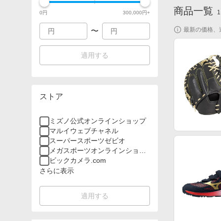
商品一覧
1
0
円
300,000
円+
最新の価格、
〜
適用する
ストア
ミズノ公式オンラインショップ
マルイウェブチャネル
スーパースポーツゼビオ
メガスポーツオンラインショッ
プ
ビックカメラ.com
さらに表示
適用する