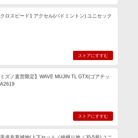
 アクロスピード1 アクセル(バドミントン) ユニセック
ストアにすすむ
ミズノ直営限定】WAVE MUJIN TL GTX(ゴアテッ
2619
ストアにすすむ
 空手道衣葛城地(上下セット／綾織り地／J0-5号) ユニ