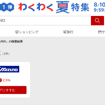
ショッピング
旅行
サ
ZUNO
」の検索結果
覧
（
1
件）
2.5%
アにすすむ