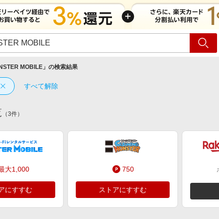
ショッピング
旅行
サ
NSTER MOBILE
」の検索結果
すべて解除
覧
（
3
件）
最大1,000
750
アにすすむ
ストアにすすむ