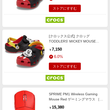
ック クロッグ
ストアにすすむ
[クロックス公式] クロッグ
TODDLERS' MICKEY MOUSE
CLASSIC CLOG キッズ、子供用、
7,150
￥
男の子、女の子 14cm 【14～
6.0%
17.5cm】ミッキーマウス / クラシ
ック クロッグ
ストアにすすむ
SPRIME PM1 Wireless Gaming
Mouse Red ゲーミングマウス ［光
学式 /有線/無線(ワイヤレス) /5ボタ
15,380
￥
ン /USB］ レッド sp-pm1-red