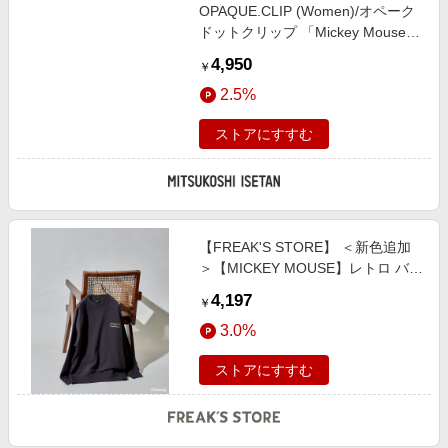
OPAQUE.CLIP (Women)/オペーク
ドットクリップ 「Mickey Mouse」
フロッキープリント フレンチスリ
4,950
￥
ーブTシャツ《洗濯機OK》 シロ
2.5%
001 トップス【三越伊勢丹/公式】
ストアにすすむ
【FREAK'S STORE】 ＜新色追加
＞【MICKEY MOUSE】レトロ バッ
グプリントスウェット female
4,197
￥
3.0%
ストアにすすむ