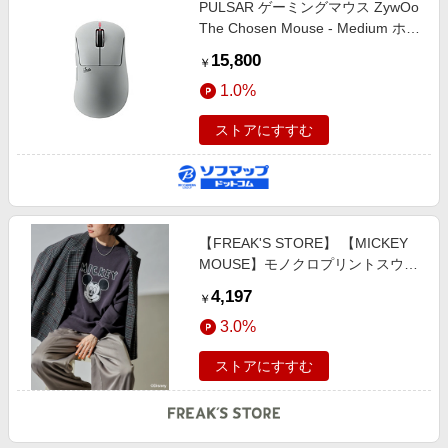
PULSAR ゲーミングマウス ZywOo
The Chosen Mouse - Medium ホワ
イト PZWX22 ［光学式 /有線／無
15,800
￥
線(ワイヤレス) /5ボタン /USB］
1.0%
ストアにすすむ
【FREAK'S STORE】 【MICKEY
MOUSE】モノクロプリントスウェ
ット 限定展開 female
4,197
￥
3.0%
ストアにすすむ