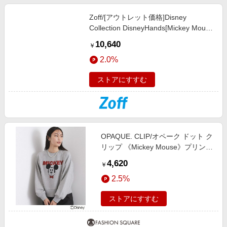
Zoff/[アウトレット価格]Disney
Collection DisneyHands[Mickey Mouse
モデ
10,640
￥
ル]/SUNCUTGlasses/UV100%CUT【送
2.0%
料無料】
ストアにすすむ
OPAQUE. CLIP/オペーク ドット ク
リップ 《Mickey Mouse》プリント
アソートスウェット【洗濯機OK】
4,620
￥
グレー(012) 99
2.5%
ストアにすすむ