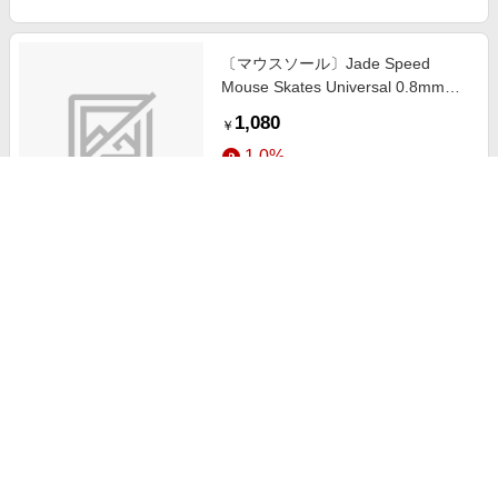
〔マウスソール〕Jade Speed
Mouse Skates Universal 0.8mm
PTFE Dots [φ6.5mm /40個入] xr-
1,080
￥
mouse-skates-jade-uni-dots-08
1.0%
ストアにすすむ
〔マウスソール〕IRIS Mouse
Skates Speed [40個入] パープル
ta-iris-dots
1,960
￥
1.0%
ストアにすすむ