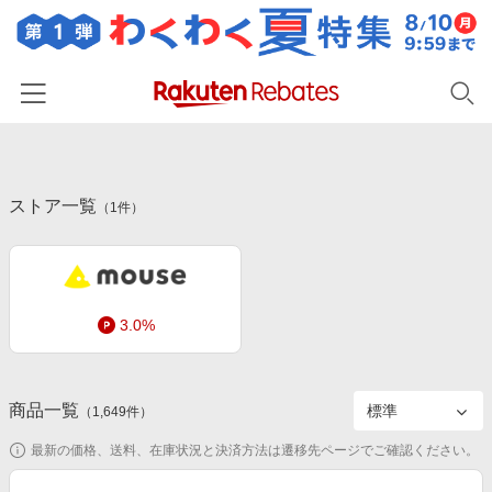
ホーム
ストア一覧
カテゴリー一覧
（
1
件）
百貨店・総合ECモール
イベント一覧
ファッション・インナー・小物
リーベイツ注目ストア
ヘルプ
食品・スイーツ・お酒
3.0%
初回購入者限定特典
友達紹介
日用品・キッチン用品
対象ストア新規限定特典
コスメ・健康・医薬品
楽天IDでログイン/会員登録
新着ストアのご紹介
商品一覧
（
1,649
件）
キッズ・ベビー用品
電子書籍特集
最新の価格、送料、在庫状況と決済方法は遷移先ページでご確認ください。
家電・PC・スマホ・カメラ
楽天ペイ導入ストア