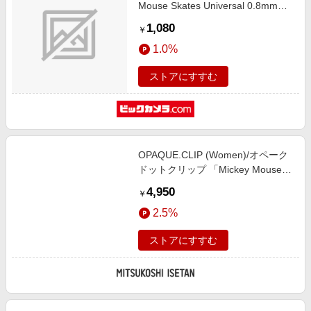
Mouse Skates Universal 0.8mm
PTFE Dots [φ6.5mm /40個入] xr-
1,080
￥
mouse-skates-obsidian-uni-dots-08
1.0%
ストアにすすむ
OPAQUE.CLIP (Women)/オペーク
ドットクリップ 「Mickey Mouse」
フロッキープリント フレンチスリ
4,950
￥
ーブTシャツ《洗濯機OK》 チャ
2.5%
043 トップス【三越伊勢丹/公式】
ストアにすすむ