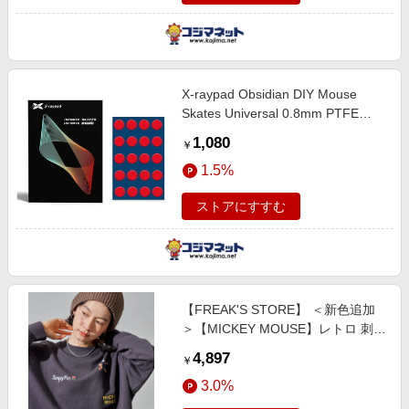
X-raypad Obsidian DIY Mouse
Skates Universal 0.8mm PTFE
Dots xr-mouse-skates-obsidian-
1,080
￥
uni-dots-08
1.5%
ストアにすすむ
【FREAK'S STORE】 ＜新色追加
＞【MICKEY MOUSE】レトロ 刺繍
スウェット female
4,897
￥
3.0%