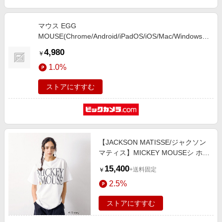
マウス EGG
MOUSE(Chrome/Android/iPadOS/iOS/Mac/Windows11
対応) ブラック M-EGG40BBXSSBK [BlueLED /無線(ワ
4,980
￥
イヤレス) /4ボタン /Bluetooth]
1.0%
ストアにすすむ
【JACKSON MATISSE/ジャクソン
マティス】MICKEY MOUSEシ ホワ
イト系その他2
15,400
+送料固定
￥
2.5%
ストアにすすむ