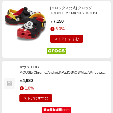
[クロックス公式] クロッグ
TODDLERS' MICKEY MOUSE
CLASSIC CLOG キッズ、子供用、
7,150
￥
男の子、女の子 17.5cm 【14～
6.0%
17.5cm】ミッキーマウス / クラシ
ック クロッグ
ストアにすすむ
マウス EGG
MOUSE(Chrome/Android/iPadOS/iOS/Mac/Windows11
対応) コーラルピンク M-EGG40BBXSSPN [BlueLED /
4,980
￥
無線(ワイヤレス) /4ボタン /Bluetooth]
1.0%
ストアにすすむ