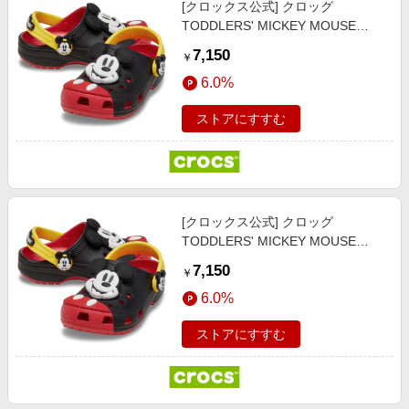
[クロックス公式] クロッグ
エンタメ
楽天サービス特集
TODDLERS' MICKEY MOUSE
スポーツ・アウトドア・ゴルフ
CLASSIC CLOG キッズ、子供用、
旅行特集
7,150
￥
男の子、女の子 15cm 【14～
インテリア・寝具
お中元特集2026
6.0%
17.5cm】ミッキーマウス / クラシ
ペット・花・DIY・車
ック クロッグ
わくわく夏特集
ストアにすすむ
旅行・レジャー・ホテル予約
とことん買い物チャレンジ
生活・お役立ち
Apple公式サイト×楽天カード分割払い
金融・マネー・保険
Qoo10メガポ
デジタルコンテンツ
[クロックス公式] クロッグ
TODDLERS' MICKEY MOUSE
ビジネス・その他サービス
CLASSIC CLOG キッズ、子供用、
7,150
￥
男の子、女の子 16.5cm 【14～
6.0%
17.5cm】ミッキーマウス / クラシ
ック クロッグ
ストアにすすむ