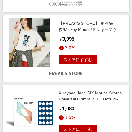
【FREAK'S STORE】 別注/前
後/Mickey Mouse/ミッキーマウス
半袖Tシャツ【限定展開】 female
3,995
￥
3.0%
ストアにすすむ
X-raypad Jade DIY Mouse Skates
Universal 0.8mm PTFE Dots xr-
mouse-skates-jade-uni-dots-08
1,080
￥
1.5%
ストアにすすむ