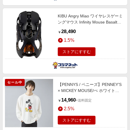
KIBU Angry Miao ワイヤレスゲーミ
ングマウス Infinity Mouse Basalt
Black［光学式 / 有線/無線(ワイヤレ
28,490
￥
ス) / 5ボタン / USB］ AM-IFM-Blk
1.5%
ストアにすすむ
セール中
【PENNYS / ペニーズ】PENNEY'S
× MICKEY MOUSE/ぺ ホワイト系
その他1
14,960
+送料固定
￥
2.5%
ストアにすすむ