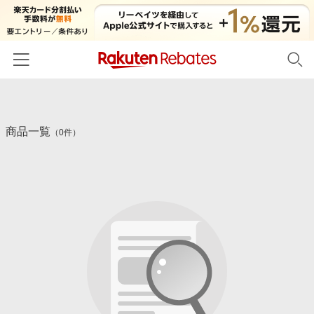
ホーム
商品一覧
カテゴリー一覧
（0件）
百貨店・総合ECモール
イベント一覧
ファッション・インナー・小物
リーベイツ注目ストア
ヘルプ
食品・スイーツ・お酒
初回購入者限定特典
友達紹介
日用品・キッチン用品
対象ストア新規限定特典
コスメ・健康・医薬品
楽天IDでログイン/会員登録
新着ストアのご紹介
キッズ・ベビー用品
電子書籍特集
家電・PC・スマホ・カメラ
楽天ペイ導入ストア