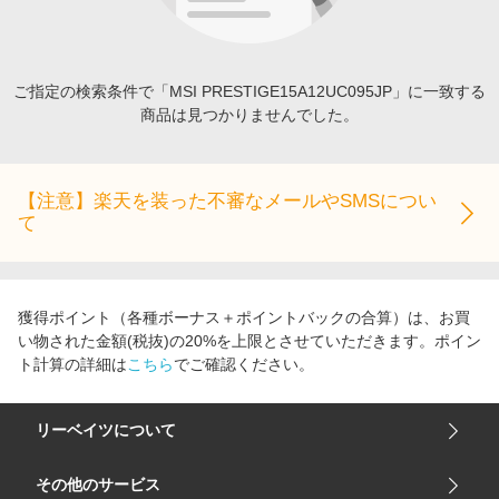
エンタメ
楽天サービス特集
スポーツ・アウトドア・ゴルフ
旅行特集
インテリア・寝具
ご指定の検索条件で「MSI PRESTIGE15A12UC095JP」に一致する
わくわく夏特集
商品は見つかりませんでした。
ペット・花・DIY・車
とことん買い物チャレンジ
旅行・レジャー・ホテル予約
Apple公式サイト×楽天カード分割払い
生活・お役立ち
【注意】楽天を装った不審なメールやSMSについ
Qoo10メガポ
て
金融・マネー・保険
Samsung ボーナスキャンペーン
デジタルコンテンツ
週末の高還元 夏の長期版
ビジネス・その他サービス
獲得ポイント（各種ボーナス＋ポイントバックの合算）は、お買
い物された金額(税抜)の20%を上限とさせていただきます。ポイン
ト計算の詳細は
こちら
でご確認ください。
リーベイツについて
会社概要
その他のサービス