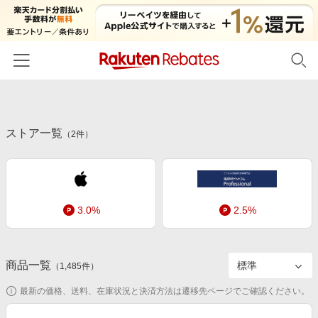
ホーム
ストア一覧
カテゴリー一覧
（
2
件）
百貨店・総合ECモール
イベント一覧
ファッション・インナー・小物
リーベイツ注目ストア
ヘルプ
食品・スイーツ・お酒
3.0%
2.5%
初回購入者限定特典
友達紹介
日用品・キッチン用品
対象ストア新規限定特典
コスメ・健康・医薬品
楽天IDでログイン/会員登録
新着ストアのご紹介
商品一覧
（
1,485
件）
キッズ・ベビー用品
電子書籍特集
最新の価格、送料、在庫状況と決済方法は遷移先ページでご確認ください。
家電・PC・スマホ・カメラ
楽天ペイ導入ストア