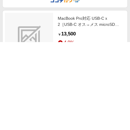
MacBook Pro対応 USB-Cｘ
2［USB-C オス→メス microSDカ
ードスロット / HDMI / LAN /
13,500
￥
φ3.5mm / USB-A / USB-Cｘ2］
4.0%
USB PD対応 100W ドッキングステ
ーション シルバー HP-HD575-S
ストアにすすむ
[USB Power Delivery対応]
MacBook Pro対応 USB-Cｘ
2［USB-C オス→メス microSDカ
ードスロット / HDMI / LAN /
12,696
￥
φ3.5mm / USB-A / USB-Cｘ2］
4.0%
USB PD対応 100W ドッキングステ
ーション スペースグレイ HP-
ストアにすすむ
HD575-G [USB Power Delivery対
応]