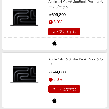
Apple 14インチMacBook Pro - スペ
エンタメ
楽天サービス特集
ースブラック
スポーツ・アウトドア・ゴルフ
旅行特集
699,800
￥
インテリア・寝具
わくわく夏特集
3.0%
ペット・花・DIY・車
とことん買い物チャレンジ
ストアにすすむ
旅行・レジャー・ホテル予約
Apple公式サイト×楽天カード分割払い
生活・お役立ち
Qoo10メガポ
金融・マネー・保険
Samsung ボーナスキャンペーン
デジタルコンテンツ
Apple 14インチMacBook Pro - シル
週末の高還元 夏の長期版
バー
ビジネス・その他サービス
699,800
￥
3.0%
ストアにすすむ