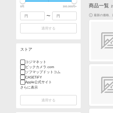
商品一覧
2
0
円
300,000
円+
最新の価格、
〜
適用する
ストア
コジマネット
ビックカメラ.com
ソフマップドットコム
CASETiFY
Apple公式サイト
さらに表示
適用する