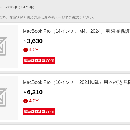
81
〜
320
件
（
1,475
件）
送料、在庫状況と決済方法は遷移先ページでご確認ください。
MacBook Pro（14インチ、M4、2024）用 液晶
3,630
￥
4.0%
MacBook Pro（16インチ、2021以降）用 のぞき見
6,210
￥
4.0%