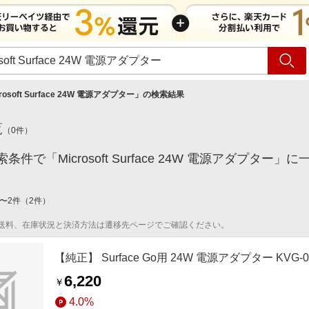
ショッピング
旅行
サ
crosoft Surface 24W 電源アダプター
」の検索結果
覧
（
0
件）
条件で「Microsoft Surface 24W 電源アダプ
〜
2
件
（
2
件）
送料、在庫状況と決済方法は遷移先ページでご確認ください。
【純正】 Surface Go用 24W 電源アダプター KVG-0
6,220
￥
4.0%