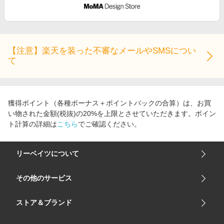
【注意】楽天を装った不審なメールやSMSについ
て
獲得ポイント（各種ボーナス＋ポイントバックの合算）は、お買
い物された金額(税抜)の20%を上限とさせていただきます。ポイン
ト計算の詳細は
こちら
でご確認ください。
リーベイツについて
会社概要
その他のサービス
ご利用ガイド
楽天市場
ストア＆ブランド
サイトマップ
楽天モバイル
ユニクロオンラインストア
リーベイツ 公式アプリ