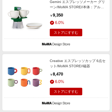
Gemini エスプレッソメーカー グリ
エンタメ
楽天サービス特集
ーン/MoMA STORE//本体：アルミ
スポーツ・アウトドア・ゴルフ
ニウム、エスプレッソカップ&ソー
旅行特集
9,350
￥
サー：陶器グリーン
インテリア・寝具
わくわく夏特集
6.0%
ペット・花・DIY・車
とことん買い物チャレンジ
ストアにすすむ
旅行・レジャー・ホテル予約
Apple公式サイト×楽天カード分割払い
生活・お役立ち
Qoo10メガポ
金融・マネー・保険
Samsung ボーナスキャンペーン
デジタルコンテンツ
Creative エスプレッソカップ 6点セ
週末の高還元 夏の長期版
ット/MoMA STORE//磁器
ビジネス・その他サービス
8,470
￥
6.0%
ストアにすすむ