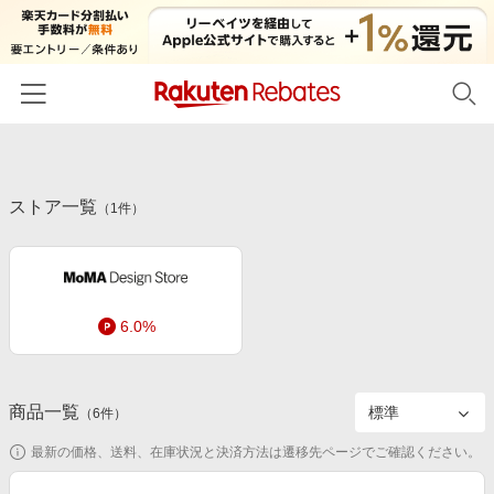
ホーム
ストア一覧
カテゴリー一覧
（
1
件）
百貨店・総合ECモール
イベント一覧
ファッション・インナー・小物
リーベイツ注目ストア
ヘルプ
食品・スイーツ・お酒
6.0%
初回購入者限定特典
友達紹介
日用品・キッチン用品
対象ストア新規限定特典
コスメ・健康・医薬品
楽天IDでログイン/会員登録
新着ストアのご紹介
商品一覧
（
6
件）
キッズ・ベビー用品
電子書籍特集
最新の価格、送料、在庫状況と決済方法は遷移先ページでご確認ください。
家電・PC・スマホ・カメラ
楽天ペイ導入ストア