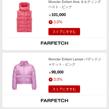
Moncler Enfant Ania キルティング
エンタメ
楽天サービス特集
ベスト - ピンク
スポーツ・アウトドア・ゴルフ
旅行特集
101,000
￥
インテリア・寝具
わくわく夏特集
3.0%
ペット・花・DIY・車
とことん買い物チャレンジ
ストアにすすむ
旅行・レジャー・ホテル予約
Apple公式サイト×楽天カード分割払い
生活・お役立ち
Qoo10メガポ
金融・マネー・保険
Samsung ボーナスキャンペーン
デジタルコンテンツ
Moncler Enfant Lanset パデッドジ
週末の高還元 夏の長期版
ャケット - ピンク
ビジネス・その他サービス
99,000
￥
3.0%
ストアにすすむ