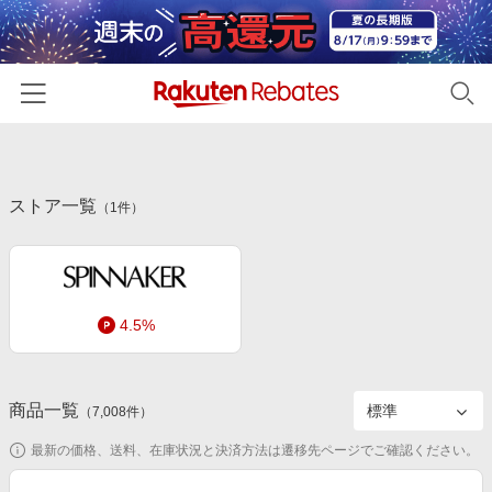
ホーム
ストア一覧
カテゴリー一覧
（
1
件）
百貨店・総合ECモール
イベント一覧
ファッション・インナー・小物
リーベイツ注目ストア
ヘルプ
食品・スイーツ・お酒
4.5%
初回購入者限定特典
友達紹介
日用品・キッチン用品
対象ストア新規限定特典
コスメ・健康・医薬品
楽天IDでログイン/会員登録
新着ストアのご紹介
商品一覧
（
7,008
件）
キッズ・ベビー用品
電子書籍特集
最新の価格、送料、在庫状況と決済方法は遷移先ページでご確認ください。
家電・PC・スマホ・カメラ
楽天ペイ導入ストア