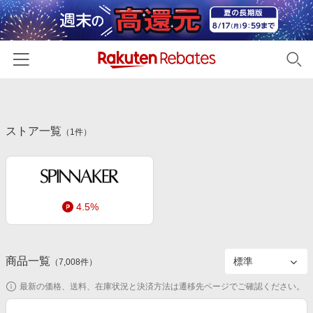
ホーム
ストア一覧
カテゴリー一覧
（
1
件）
百貨店・総合ECモール
イベント一覧
ファッション・インナー・小物
リーベイツ注目ストア
ヘルプ
食品・スイーツ・お酒
4.5%
初回購入者限定特典
友達紹介
日用品・キッチン用品
対象ストア新規限定特典
コスメ・健康・医薬品
楽天IDでログイン/会員登録
新着ストアのご紹介
商品一覧
（
7,008
件）
キッズ・ベビー用品
電子書籍特集
最新の価格、送料、在庫状況と決済方法は遷移先ページでご確認ください。
家電・PC・スマホ・カメラ
楽天ペイ導入ストア