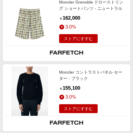
Moncler Grenoble ドローストリン
エンタメ
楽天サービス特集
グ ショートパンツ - ニュートラル
スポーツ・アウトドア・ゴルフ
旅行特集
162,000
￥
インテリア・寝具
わくわく夏特集
3.0%
ペット・花・DIY・車
とことん買い物チャレンジ
ストアにすすむ
旅行・レジャー・ホテル予約
Apple公式サイト×楽天カード分割払い
生活・お役立ち
Qoo10メガポ
金融・マネー・保険
Samsung ボーナスキャンペーン
デジタルコンテンツ
Moncler コントラストパネル セー
週末の高還元 夏の長期版
ター - ブラック
ビジネス・その他サービス
155,100
￥
3.0%
ストアにすすむ