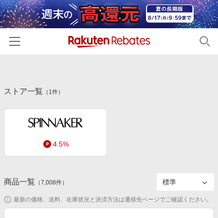
ホーム
ストア一覧
カテゴリー一覧
（
1
件）
百貨店・総合ECモール
イベント一覧
ファッション・インナー・小物
リーベイツ注目ストア
ヘルプ
食品・スイーツ・お酒
4.5%
初回購入者限定特典
友達紹介
日用品・キッチン用品
対象ストア新規限定特典
コスメ・健康・医薬品
楽天IDでログイン/会員登録
新着ストアのご紹介
商品一覧
（
7,008
件）
キッズ・ベビー用品
電子書籍特集
最新の価格、送料、在庫状況と決済方法は遷移先ページでご確認ください。
家電・PC・スマホ・カメラ
楽天ペイ導入ストア