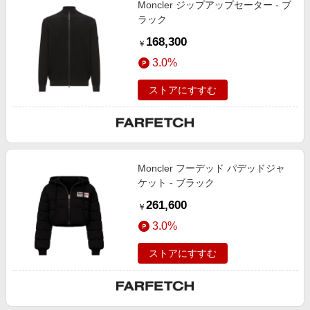
Moncler ジップアップセーター - ブ
エンタメ
楽天サービス特集
ラック
スポーツ・アウトドア・ゴルフ
旅行特集
168,300
￥
インテリア・寝具
わくわく夏特集
3.0%
ペット・花・DIY・車
とことん買い物チャレンジ
ストアにすすむ
旅行・レジャー・ホテル予約
Apple公式サイト×楽天カード分割払い
生活・お役立ち
Qoo10メガポ
金融・マネー・保険
Samsung ボーナスキャンペーン
デジタルコンテンツ
Moncler フーデッド パデッドジャ
週末の高還元 夏の長期版
ケット - ブラック
ビジネス・その他サービス
261,600
￥
3.0%
ストアにすすむ