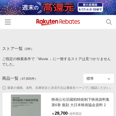
ホーム
ストア一覧
カテゴリー一覧
（
0
件）
ご指定の検索条件で「Movie 」に一致するストアは見つかりません
百貨店・総合ECモール
イベント一覧
でした。
ファッション・インナー・小物
リーベイツ注目ストア
ヘルプ
食品・スイーツ・お酒
商品一覧
（
47,805
件）
初回購入者限定特典
友達紹介
日用品・キッチン用品
対象ストア新規限定特典
最新の価格、送料、在庫状況と決済方法は遷移先ページでご確認ください。
コスメ・健康・医薬品
楽天IDでログイン/会員登録
新着ストアのご紹介
映画公社旧蔵戦時統制下映画資料集
キッズ・ベビー用品
第6巻 復刻 大日本映画協会資料 2
電子書籍特集
家電・PC・スマホ・カメラ
29,700
楽天ペイ導入ストア
+送料固定
￥