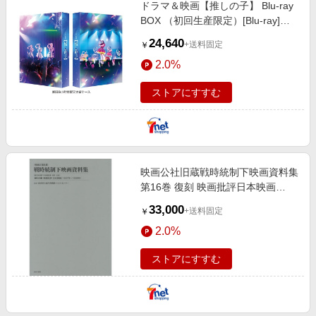
ドラマ＆映画【推しの子】 Blu-ray
BOX （初回生産限定）[Blu-ray]
（Blu?ray Disc）
24,640
+送料固定
￥
2.0%
ストアにすすむ
映画公社旧蔵戦時統制下映画資料集
第16巻 復刻 映画批評日本映画
〈1937年?1938年〉
33,000
+送料固定
￥
2.0%
ストアにすすむ