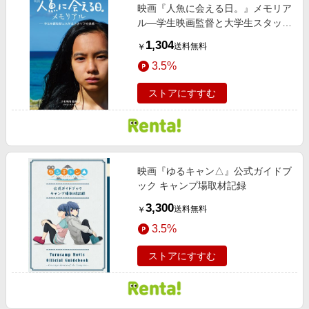
映画『人魚に会える日。』メモリア
ル―学生映画監督と大学生スタッフ
の挑戦―
1,304
送料無料
￥
3.5%
ストアにすすむ
映画『ゆるキャン△』公式ガイドブ
ック キャンプ場取材記録
3,300
送料無料
￥
3.5%
ストアにすすむ