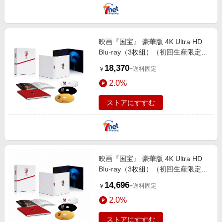
映画『国宝』 豪華版 4K Ultra HD
Blu-ray（3枚組）（初回生産限定）
＜セブンネット限定特典：オリジナ
18,370
+送料固定
￥
ル巾着袋（紐・オレンジ）付き＞
2.0%
（Ultra H
ストアにすすむ
映画『国宝』 豪華版 4K Ultra HD
Blu-ray（3枚組）（初回生産限定）
（Ultra HD Blu?ray）
14,696
+送料固定
￥
2.0%
ストアにすすむ