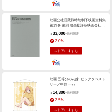
映画公社旧蔵戦時統制下映画資料集
第19巻 復刻 映画批評各映画会社
〈1940年?1943年〉
33,000
+送料固定
￥
2.0%
ストアにすすむ
映画 五等分の花嫁_ビッグタペスト
リー／中野 一花
14,300
+送料固定
￥
2.5%
ストアにすすむ