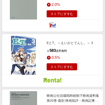
エンタメ
2.0%
楽天サービス特集
スポーツ・アウトドア・ゴルフ
旅行特集
ストアにすすむ
インテリア・寝具
わくわく夏特集
ペット・花・DIY・車
とことん買い物チャレンジ
旅行・レジャー・ホテル予約
Apple公式サイト×楽天カード分割払い
生活・お役立ち
EとT。～えいがとてんし。～ 3
Qoo10メガポ
金融・マネー・保険
583
送料無料
￥
Samsung ボーナスキャンペーン
デジタルコンテンツ
3.5%
週末の高還元 夏の長期版
ビジネス・その他サービス
ストアにすすむ
映画公社旧蔵戦時統制下映画資料集
第20巻 復刻 映画批評・映画記事