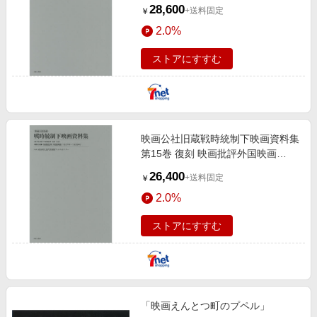
〈1941年?1943年、1949年〉
28,600
+送料固定
￥
2.0%
ストアにすすむ
映画公社旧蔵戦時統制下映画資料集
第15巻 復刻 映画批評外国映画
〈1937年?1939年〉
26,400
+送料固定
￥
2.0%
ストアにすすむ
「映画えんとつ町のプペル」