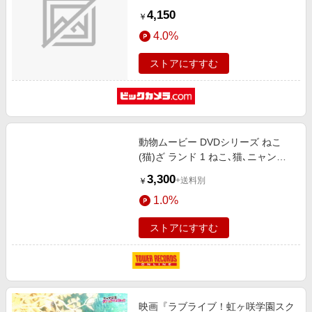
4,150
￥
4.0%
ストアにすすむ
動物ムービー DVDシリーズ ねこ
(猫)ざ ランド 1 ねこ､猫､ニャンコ
がいっぱい[DENA-1201]
3,300
+送料別
￥
1.0%
ストアにすすむ
映画『ラブライブ！虹ヶ咲学園スク