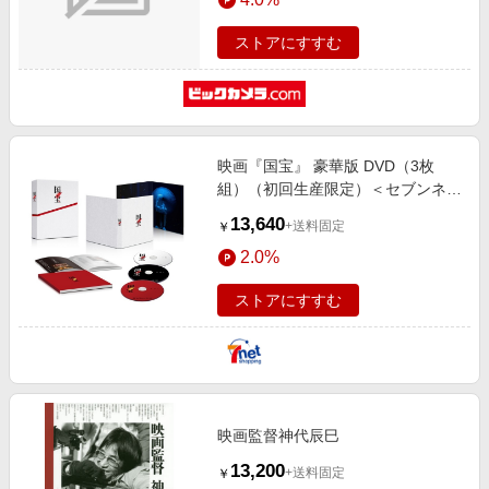
ストアにすすむ
映画『国宝』 豪華版 DVD（3枚
組）（初回生産限定）＜セブンネッ
ト限定特典：オリジナル巾着袋
13,640
+送料固定
￥
（紐・オレンジ）付き＞（DVD）
2.0%
ストアにすすむ
映画監督神代辰巳
13,200
+送料固定
￥