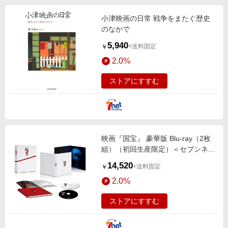
小津映画の日常 戦争をまたぐ歴史
のなかで
5,940
+送料固定
￥
2.0%
ストアにすすむ
映画『国宝』 豪華版 Blu-ray（2枚
組）（初回生産限定）＜セブンネッ
ト限定特典：オリジナル巾着袋
14,520
+送料固定
￥
（紐・オレンジ）付き＞（Blu?ray
2.0%
Di
ストアにすすむ