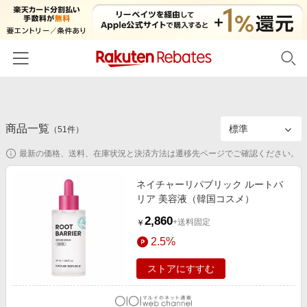
ホーム
商品一覧
カテゴリー一覧
（
51
件）
最新の価格、送料、在庫状況と決済方法は遷移先ページでご確認ください。
百貨店・総合ECモール
イベント一覧
ファッション・インナー・小物
ネイチャーリパブリック ルートバ
リーベイツ注目ストア
ヘルプ
リア 美容液（韓国コスメ）
食品・スイーツ・お酒
初回購入者限定特典
2,860
友達紹介
+送料固定
￥
日用品・キッチン用品
対象ストア新規限定特典
2.5%
コスメ・健康・医薬品
楽天IDでログイン/会員登録
新着ストアのご紹介
ストアにすすむ
キッズ・ベビー用品
電子書籍特集
家電・PC・スマホ・カメラ
楽天ペイ導入ストア