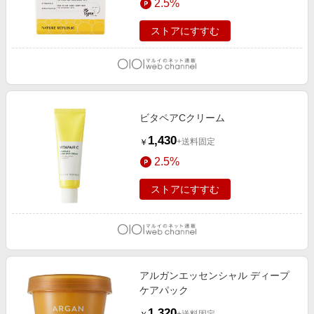
2.5%
ストアにすすむ
ビタペアCクリーム
1,430
+送料固定
￥
2.5%
ストアにすすむ
アルガンエッセンシャル ディープ
ケアパック
1,320