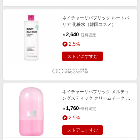
エンタメ
楽天サービス特集
スポーツ・アウトドア・ゴルフ
旅行特集
ネイチャーリパブリック ルートバ
インテリア・寝具
リア 化粧水（韓国コスメ）
わくわく夏特集
2,640
ペット・花・DIY・車
+送料固定
￥
とことん買い物チャレンジ
2.5%
旅行・レジャー・ホテル予約
Apple公式サイト×楽天カード分割払い
生活・お役立ち
ストアにすすむ
Qoo10メガポ
金融・マネー・保険
Samsung ボーナスキャンペーン
デジタルコンテンツ
週末の高還元 夏の長期版
ビジネス・その他サービス
ネイチャーリパブリック メルティ
ングスティック クリームチーク ラ
ベンダーバター（韓国コスメ） ラ
1,760
+送料固定
￥
ベンダーバター
2.5%
ストアにすすむ