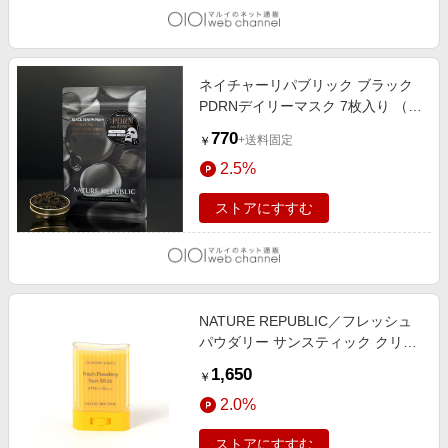
ネイチャーリパブリック ブラック
PDRNデイリーマスク 7枚入り （韓
国コスメ）
770
+送料固定
￥
2.5%
ストアにすすむ
NATURE REPUBLIC／フレッシュ
パウダリー サンスティック クリア
生活雑貨２ ALAND エーランド
1,650
￥
650137 韓国通販 ドットエスティ
2.0%
ストアにすすむ