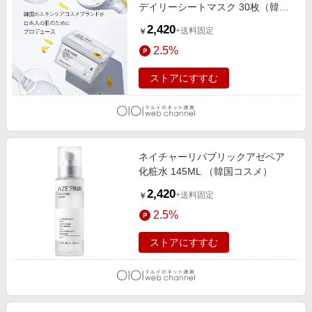
デイリーシートマスク 30枚（韓国
コスメ）
2,420
+送料固定
￥
2.5%
ストアにすすむ
ネイチャーリパブリックアゼペア
化粧水 145ML （韓国コスメ）
2,420
+送料固定
￥
2.5%
ストアにすすむ