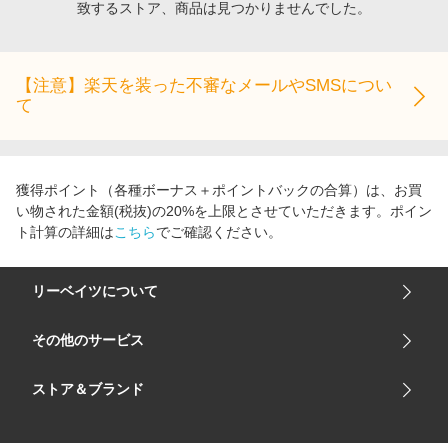
致するストア、商品は見つかりませんでした。
エンタメ
楽天サービス特集
スポーツ・アウトドア・ゴルフ
旅行特集
インテリア・寝具
【注意】楽天を装った不審なメールやSMSについ
わくわく夏特集
て
ペット・花・DIY・車
とことん買い物チャレンジ
旅行・レジャー・ホテル予約
Apple公式サイト×楽天カード分割払い
生活・お役立ち
Qoo10メガポ
獲得ポイント（各種ボーナス＋ポイントバックの合算）は、お買
金融・マネー・保険
い物された金額(税抜)の20%を上限とさせていただきます。ポイン
Samsung ボーナスキャンペーン
ト計算の詳細は
こちら
でご確認ください。
デジタルコンテンツ
週末の高還元 夏の長期版
ビジネス・その他サービス
リーベイツについて
会社概要
その他のサービス
ご利用ガイド
楽天市場
ストア＆ブランド
サイトマップ
楽天モバイル
ユニクロオンラインストア
リーベイツ 公式アプリ