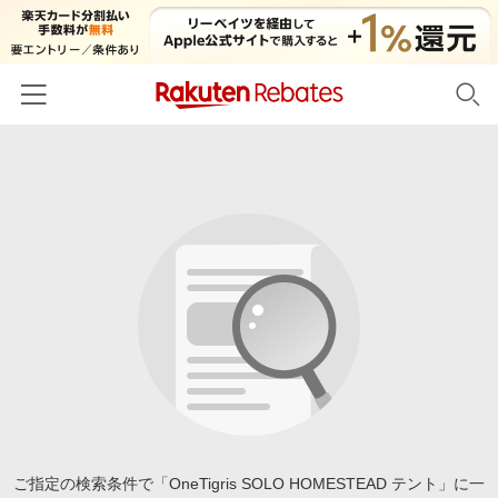
ホーム
カテゴリー一覧
百貨店・総合ECモール
イベント一覧
ファッション・インナー・小物
リーベイツ注目ストア
ヘルプ
食品・スイーツ・お酒
初回購入者限定特典
友達紹介
日用品・キッチン用品
対象ストア新規限定特典
コスメ・健康・医薬品
楽天IDでログイン/会員登録
新着ストアのご紹介
キッズ・ベビー用品
電子書籍特集
家電・PC・スマホ・カメラ
ご指定の検索条件で「OneTigris SOLO HOMESTEAD テント」に一
楽天ペイ導入ストア