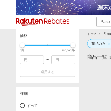
カテゴリー一覧
イベント一覧
トップ
「
Pas
価格
商品のみ
0
円
300,000
円+
商品一覧
（
〜
適用する
詳細
すべて